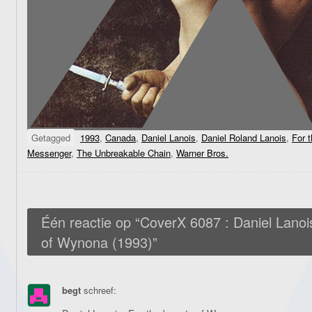
Getagged
1993
,
Canada
,
Daniel Lanois
,
Daniel Roland Lanois
,
For 
Messenger
,
The Unbreakable Chain
,
Warner Bros.
Één reactie op “
CoverX 6087 : Daniel Lanoi
of Wynona (1993)
”
begt
schreef: