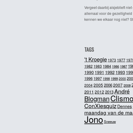
Vergeet daarbij alsjeblieft niet 
allemaal voor de gezelligheid
kennen we elkaar nog niet? Ste
TAGS
't Kroegie
1973
1977
197
1984
19
1982
1983
1986
1987
1992
1993
1990
1991
199
200
1996
1997
1998
1999
2000
2005
2007
2006
2004
2008
André
2011
2012
2013
Clism
Blogman
ConXiesquiz
Dennes
maandag van de ma
Jono
Sneeuw