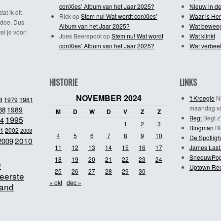
conXies’ Album van het Jaar 2025?
Nieuw in de
dat ik dit
Rick
op
Stem nu! Wat wordt conXies’
Waar is Her
 doe. Dus
Album van het Jaar 2025?
Wat bewee
l je voor!
Joes Beerepoot
op
Stem nu! Wat wordt
Wat klinkt
conXies’ Album van het Jaar 2025?
Wat verbeel
HISTORIE
LINKS
NOVEMBER 2024
't Kroegie
Ni
1981
8
1979
maandag va
1989
88
M
D
W
D
V
Z
Z
Begt
Begt z’
1995
4
1
2
3
Blogman
Bl
1
2002
2003
4
5
6
7
8
9
10
De Spotligh
2010
2009
11
12
13
14
15
16
17
James Last
SneeuwPo
o
18
19
20
21
22
23
24
Uptown Re
25
26
27
28
29
30
eerste
« okt
dec »
and