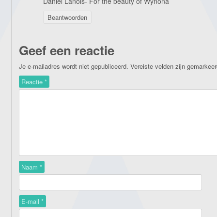
Daniel Lanois- For the beauty of Wynona
Beantwoorden
Geef een reactie
Je e-mailadres wordt niet gepubliceerd.
Vereiste velden zijn gemarkee
Reactie
*
Naam
*
E-mail
*