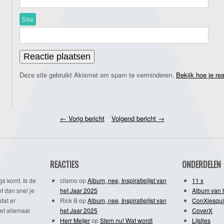
Site
Deze site gebruikt Akismet om spam te verminderen.
Bekijk hoe je re
←
Vorig bericht
Volgend bericht
→
REACTIES
ONDERDELEN
gs komt. Is de
clismo
op
Album, nee, Inspiratielijst van
11 x
f dan snel je
het Jaar 2025
Album van 
dat er
Rick B
op
Album, nee, Inspiratielijst van
ConXiesqui
et allemaal
het Jaar 2025
CoverX
Herr Meijer
op
Stem nu! Wat wordt
Lijstjes