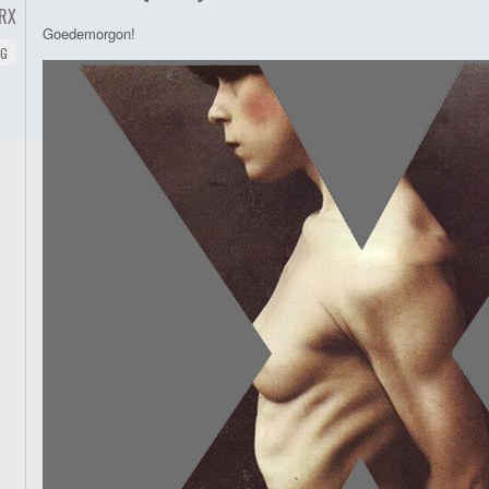
RX
Goedemorgon!
NG