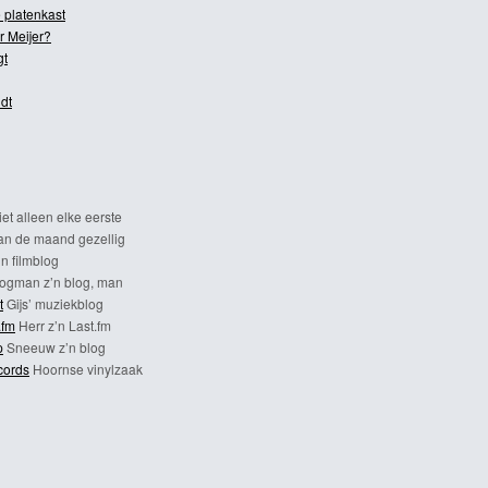
 platenkast
r Meijer?
gt
dt
et alleen elke eerste
n de maand gezellig
n filmblog
ogman z’n blog, man
t
Gijs’ muziekblog
.fm
Herr z’n Last.fm
p
Sneeuw z’n blog
cords
Hoornse vinylzaak