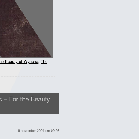
the Beauty of Wynona
,
The
s – For the Beauty
9 november 2024 om 09:26