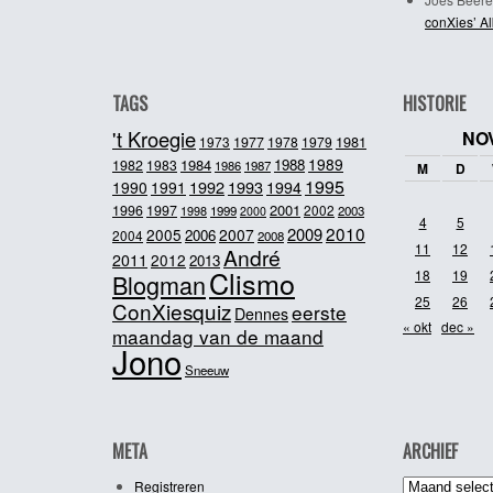
conXies’ A
TAGS
HISTORIE
't Kroegie
NO
1981
1973
1977
1978
1979
1989
1984
1988
1982
1983
1986
1987
M
D
1995
1992
1993
1990
1991
1994
2001
1996
1997
2002
1998
1999
2003
2000
4
5
2010
2009
2005
2007
2006
2004
2008
11
12
André
2011
2012
2013
Clismo
18
19
Blogman
25
26
ConXiesquiz
eerste
Dennes
« okt
dec »
maandag van de maand
Jono
Sneeuw
META
ARCHIEF
Archief
Registreren