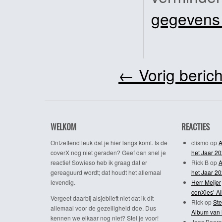
gegevens
←
Vorig berich
WELKOM
REACTIES
Ontzettend leuk dat je hier langs komt. Is de
clismo
op
A
coverX nog niet geraden? Geef dan snel je
het Jaar 2
reactie! Sowieso heb ik graag dat er
Rick B
op
A
gereaguurd wordt; dat houdt het allemaal
het Jaar 2
levendig.
Herr Meijer
conXies’ A
Vergeet daarbij alsjeblieft niet dat ik dit
Rick
op
Ste
allemaal voor de gezelligheid doe. Dus
Album van 
kennen we elkaar nog niet? Stel je voor!
Joes Beere