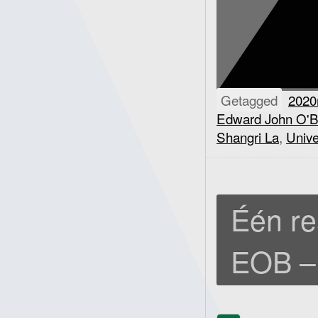
Getagged
2020
Edward John O'B
Shangri La
,
Unive
Één re
EOB – 