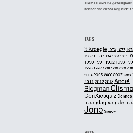
allemaal voor de gezelligheid
kennen we elkaar nog niet? Ste
TAGS
't Kroegie
1973
1977
197
1984
19
1982
1983
1986
1987
1992
1993
1990
1991
199
200
1996
1997
1998
1999
2000
2005
2007
2006
2004
2008
André
2011
2012
2013
Clism
Blogman
ConXiesquiz
Dennes
maandag van de ma
Jono
Sneeuw
META