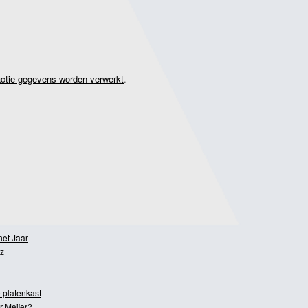
actie gegevens worden verwerkt
.
het Jaar
z
 platenkast
r Meijer?