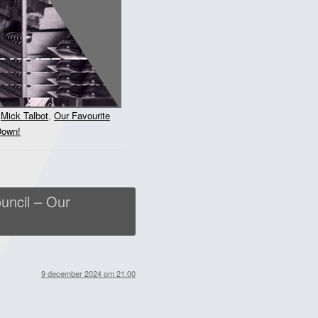
,
Mick Talbot
,
Our Favourite
Down!
uncil – Our
9 december 2024 om 21:00