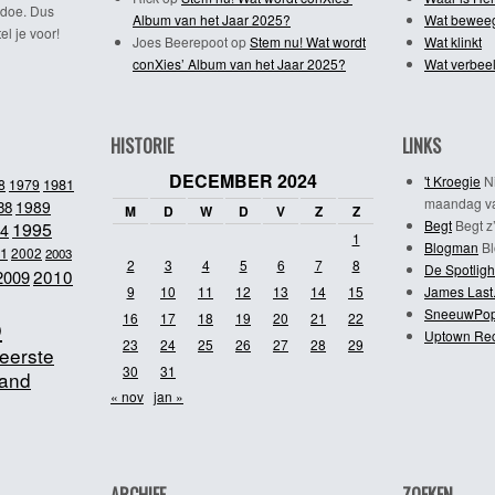
 doe. Dus
Album van het Jaar 2025?
Wat bewee
l je voor!
Joes Beerepoot
op
Stem nu! Wat wordt
Wat klinkt
conXies’ Album van het Jaar 2025?
Wat verbeel
HISTORIE
LINKS
DECEMBER 2024
't Kroegie
Ni
1981
8
1979
maandag va
1989
88
M
D
W
D
V
Z
Z
Begt
Begt z’
1995
4
1
Blogman
Bl
1
2002
2003
2
3
4
5
6
7
8
De Spotligh
2010
2009
9
10
11
12
13
14
15
James Last
SneeuwPo
o
16
17
18
19
20
21
22
Uptown Re
23
24
25
26
27
28
29
eerste
30
31
and
« nov
jan »
ARCHIEF
ZOEKEN