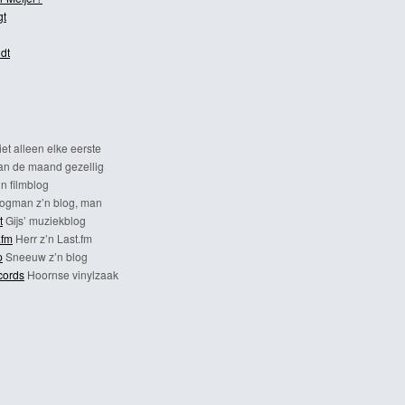
gt
dt
et alleen elke eerste
n de maand gezellig
n filmblog
ogman z’n blog, man
t
Gijs’ muziekblog
.fm
Herr z’n Last.fm
p
Sneeuw z’n blog
cords
Hoornse vinylzaak