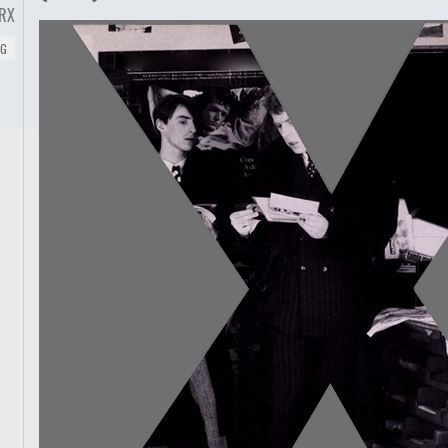
RX
NG