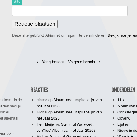
Site
Deze site gebruikt Akismet om spam te verminderen.
Bekijk hoe je re
←
Vorig bericht
Volgend bericht
→
REACTIES
ONDERDELEN
gs komt. Is de
clismo
op
Album, nee, Inspiratielijst van
11 x
f dan snel je
het Jaar 2025
Album van 
dat er
Rick B
op
Album, nee, Inspiratielijst van
ConXiesqui
et allemaal
het Jaar 2025
CoverX
Herr Meijer
op
Stem nu! Wat wordt
Lijstjes
conXies’ Album van het Jaar 2025?
Nieuw in de
dat ik dit
Rick
op
Stem nu! Wat wordt conXies’
Waar is Her