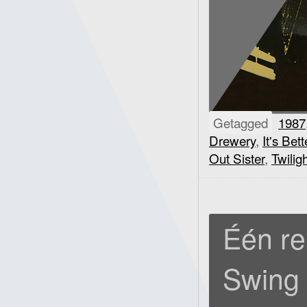
Getagged
1987
Drewery
,
It's Bett
Out Sister
,
Twilig
Één re
Swing O