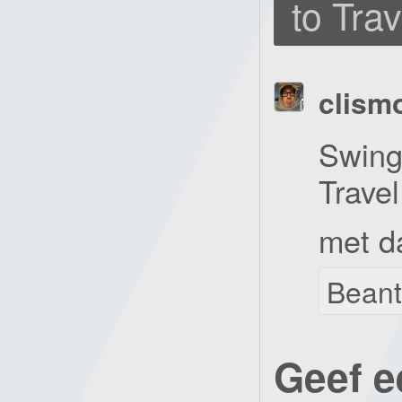
to Tra
clism
Swing 
Travel
met d
Bean
Geef e