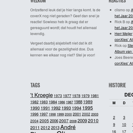
WELKOM
REACTIES
Ontzettend leuk dat je hier langs komt. Is de
clismo
op
A
coverX nog niet geraden? Geef dan snel je
het Jaar 2
reactie! Sowieso heb ik graag dat er
Rick B
op
A
gereaguurd wordt; dat houdt het allemaal
het Jaar 2
levendig.
Herr Meijer
conXies’ A
Vergeet daarbij alsjeblieft niet dat ik dit
Rick
op
Ste
allemaal voor de gezelligheid doe. Dus
Album van 
kennen we elkaar nog niet? Stel je voor!
Joes Beere
conXies’ A
TAGS
HISTORIE
't Kroegie
DE
1981
1973
1977
1978
1979
1989
1984
1988
1982
1983
1986
1987
M
D
1995
1992
1993
1990
1991
1994
2001
1996
1997
2002
1998
1999
2003
2000
2
3
2010
2009
2005
2007
2006
2004
2008
9
10
André
2011
2012
2013
16
17