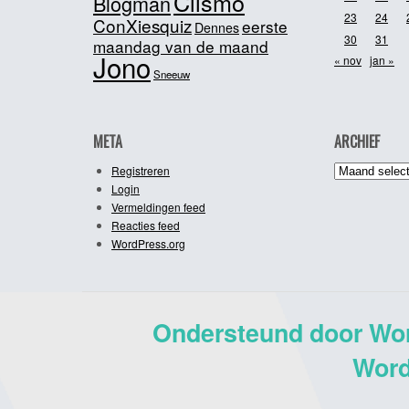
Clismo
Blogman
23
24
ConXiesquiz
eerste
Dennes
30
31
maandag van de maand
Jono
« nov
jan »
Sneeuw
META
ARCHIEF
Archief
Registreren
Login
Vermeldingen feed
Reacties feed
WordPress.org
Ondersteund door Wo
Word