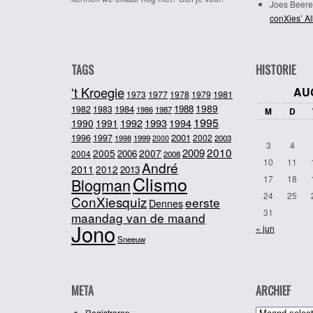
Joes Beere
conXies’ A
TAGS
HISTORIE
't Kroegie
AU
1981
1973
1977
1978
1979
1989
1984
1988
1982
1983
1986
1987
M
D
1995
1992
1993
1990
1991
1994
2001
1996
1997
2002
1998
1999
2003
2000
3
4
2010
2009
2005
2007
2006
2004
2008
10
11
André
2011
2012
2013
Clismo
17
18
Blogman
24
25
ConXiesquiz
eerste
Dennes
31
maandag van de maand
Jono
« jun
Sneeuw
META
ARCHIEF
Archief
Registreren