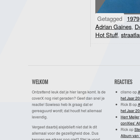
Getagged
1979
Adrian Gaines
,
D
Hot Stuff
,
straatl
WELKOM
REACTIES
Ontzettend leuk dat je hier langs komt. Is de
clismo
op
A
coverX nog niet geraden? Geef dan snel je
het Jaar 2
reactie! Sowieso heb ik graag dat er
Rick B
op
A
gereaguurd wordt; dat houdt het allemaal
het Jaar 2
levendig.
Herr Meijer
conXies’ A
Vergeet daarbij alsjeblieft niet dat ik dit
Rick
op
Ste
allemaal voor de gezelligheid doe. Dus
Album van 
kennen we elkaar nog niet? Stel je voor!