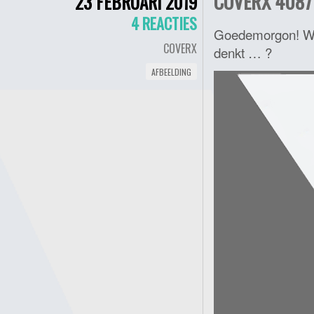
COVERX 4087 
23 FEBRUARI 2019
4 REACTIES
Goedemorgon! Word
COVERX
denkt … ?
AFBEELDING