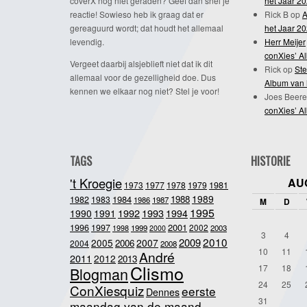
coverX nog niet geraden? Geef dan snel je
het Jaar 2
reactie! Sowieso heb ik graag dat er
Rick B
op
A
gereaguurd wordt; dat houdt het allemaal
het Jaar 2
levendig.
Herr Meijer
conXies’ A
Vergeet daarbij alsjeblieft niet dat ik dit
Rick
op
Ste
allemaal voor de gezelligheid doe. Dus
Album van 
kennen we elkaar nog niet? Stel je voor!
Joes Beere
conXies’ A
TAGS
HISTORIE
't Kroegie
AU
1981
1973
1977
1978
1979
1989
1984
1988
1982
1983
1986
1987
M
D
1995
1992
1993
1990
1991
1994
2001
1996
1997
2002
1998
1999
2003
2000
3
4
2010
2009
2005
2007
2006
2004
2008
10
11
André
2011
2012
2013
Clismo
17
18
Blogman
24
25
ConXiesquiz
eerste
Dennes
31
maandag van de maand