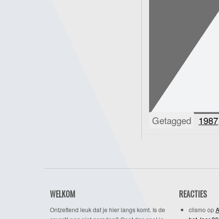
Getagged
1987
WELKOM
REACTIES
Ontzettend leuk dat je hier langs komt. Is de
clismo
op
A