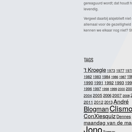
gereaguurd wordt; dat houdt h
levendig.
Vergeet daarbij alsjeblieft niet 
allemaal voor de gezelligheid
kennen we elkaar nog niet? Ste
TAGS
't Kroegie
1973
1977
197
1984
19
1982
1983
1986
1987
1992
1993
1990
1991
199
200
1996
1997
1998
1999
2000
2005
2007
2006
2004
2008
André
2011
2012
2013
Clism
Blogman
ConXiesquiz
Dennes
maandag van de ma
Jono
Sneeuw