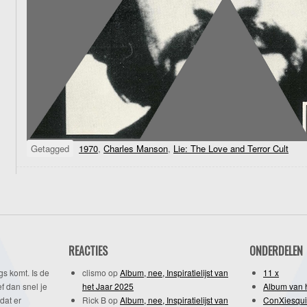
Getagged
1970
,
Charles Manson
,
Lie: The Love and Terror Cult
REACTIES
ONDERDELEN
gs komt. Is de
clismo
op
Album, nee, Inspiratielijst van
11 x
f dan snel je
het Jaar 2025
Album van 
dat er
Rick B
op
Album, nee, Inspiratielijst van
ConXiesqui