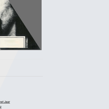
het Jaar
z