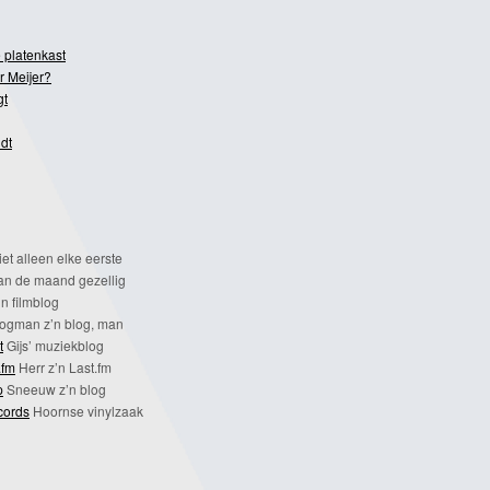
 platenkast
r Meijer?
gt
dt
et alleen elke eerste
n de maand gezellig
n filmblog
ogman z’n blog, man
t
Gijs’ muziekblog
.fm
Herr z’n Last.fm
p
Sneeuw z’n blog
cords
Hoornse vinylzaak