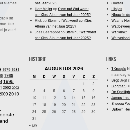
et allemaal
het Jaar 2025
CoverX
Herr Meijer
op
Stem nu! Wat wordt
Lijstjes
conXies’ Album van het Jaar 2025?
Nieuw in de
dat ik dit
Rick
op
Stem nu! Wat wordt conXies’
Waar is Her
 doe. Dus
Album van het Jaar 2025?
Wat bewee
l je voor!
Joes Beerepoot
op
Stem nu! Wat wordt
Wat klinkt
conXies’ Album van het Jaar 2025?
Wat verbeel
HISTORIE
LINKS
AUGUSTUS 2026
't Kroegie
Ni
1981
8
1979
maandag va
1989
88
M
D
W
D
V
Z
Z
Begt
Begt z’
1995
4
1
2
Blogman
Bl
1
2002
2003
3
4
5
6
7
8
9
De Spotligh
2010
2009
10
11
12
13
14
15
16
James Last
SneeuwPo
o
17
18
19
20
21
22
23
Uptown Re
24
25
26
27
28
29
30
eerste
31
and
« jun