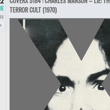
COVERX 5184 : CHARLES MANSON – LIE: T
22
IE
TERROR CULT (1970)
RX
NG