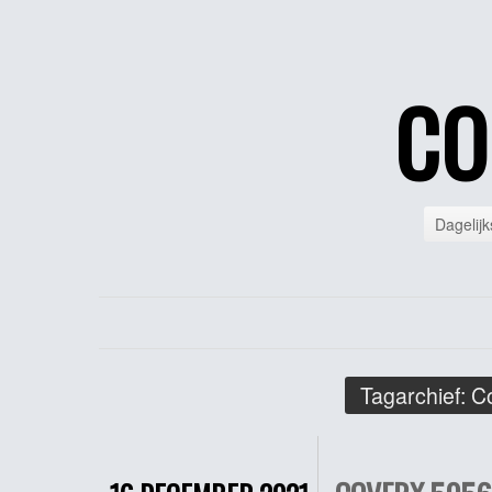
CO
Dagelijk
Tagarchief:
Co