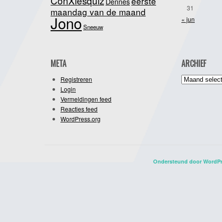
ConXiesquiz
eerste
Dennes
31
maandag van de maand
Jono
« jun
Sneeuw
META
ARCHIEF
Archief
Registreren
Login
Vermeldingen feed
Reacties feed
WordPress.org
Ondersteund door WordP