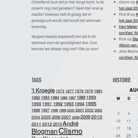
Ontzettend leuk dat je hier langs komt. Is de
clismo
op
A
coverX nog niet geraden? Geef dan snel je
het Jaar 2
reactie! Sowieso heb ik graag dat er
Rick B
op
A
gereaguurd wordt; dat houdt het allemaal
het Jaar 2
levendig.
Herr Meijer
conXies’ A
Vergeet daarbij alsjeblieft niet dat ik dit
Rick
op
Ste
allemaal voor de gezelligheid doe. Dus
Album van 
kennen we elkaar nog niet? Stel je voor!
Joes Beere
conXies’ A
TAGS
HISTORIE
't Kroegie
AU
1981
1973
1977
1978
1979
1989
1984
1988
1982
1983
1986
1987
M
D
1995
1992
1993
1990
1991
1994
2001
1996
1997
2002
1998
1999
2003
2000
3
4
2010
2009
2005
2007
2006
2004
2008
10
11
André
2011
2012
2013
Clismo
17
18
Blogman
24
25