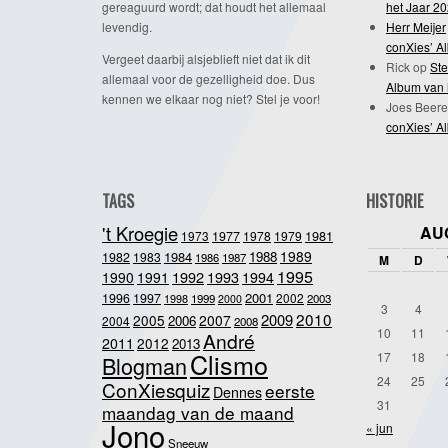
gereaguurd wordt; dat houdt het allemaal
het Jaar 2
levendig.
Herr Meijer
conXies’ A
Vergeet daarbij alsjeblieft niet dat ik dit
Rick
op
Ste
allemaal voor de gezelligheid doe. Dus
Album van 
kennen we elkaar nog niet? Stel je voor!
Joes Beere
conXies’ A
TAGS
HISTORIE
't Kroegie
AU
1981
1973
1977
1978
1979
1989
1984
1988
1982
1983
1986
1987
M
D
1995
1992
1993
1990
1991
1994
2001
1996
1997
2002
1998
1999
2003
2000
3
4
2010
2009
2005
2007
2006
2004
2008
10
11
André
2011
2012
2013
Clismo
17
18
Blogman
24
25
ConXiesquiz
eerste
Dennes
31
maandag van de maand
Jono
« jun
Sneeuw