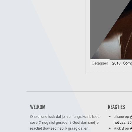
Getagged
2018
,
Comb
WELKOM
REACTIES
Ontzettend leuk dat je hier langs komt. Is de
clismo
op
A
coverX nog niet geraden? Geef dan snel je
het Jaar 2
reactie! Sowieso heb ik graag dat er
Rick B
op
A