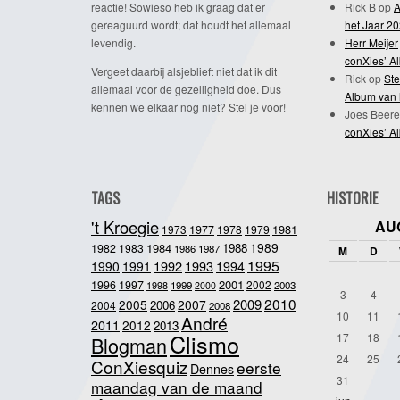
reactie! Sowieso heb ik graag dat er
Rick B
op
A
gereaguurd wordt; dat houdt het allemaal
het Jaar 2
levendig.
Herr Meijer
conXies’ A
Vergeet daarbij alsjeblieft niet dat ik dit
Rick
op
Ste
allemaal voor de gezelligheid doe. Dus
Album van 
kennen we elkaar nog niet? Stel je voor!
Joes Beere
conXies’ A
TAGS
HISTORIE
't Kroegie
AU
1981
1973
1977
1978
1979
1989
1984
1988
1982
1983
1986
1987
M
D
1995
1992
1993
1990
1991
1994
2001
1996
1997
2002
1998
1999
2003
2000
3
4
2010
2009
2005
2007
2006
2004
2008
10
11
André
2011
2012
2013
Clismo
17
18
Blogman
24
25
ConXiesquiz
eerste
Dennes
31
maandag van de maand