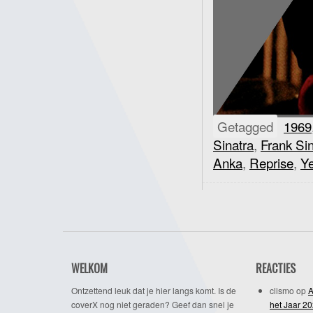
Getagged
1969
Sinatra
,
Frank Sin
Anka
,
Reprise
,
Ye
WELKOM
REACTIES
Ontzettend leuk dat je hier langs komt. Is de
clismo
op
A
coverX nog niet geraden? Geef dan snel je
het Jaar 2