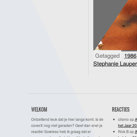
Getagged
1986
Stephanie Lauper
WELKOM
REACTIES
Ontzettend leuk dat je hier langs komt. Is de
clismo
op
A
coverX nog niet geraden? Geef dan snel je
het Jaar 2
reactie! Sowieso heb ik graag dat er
Rick B
op
A