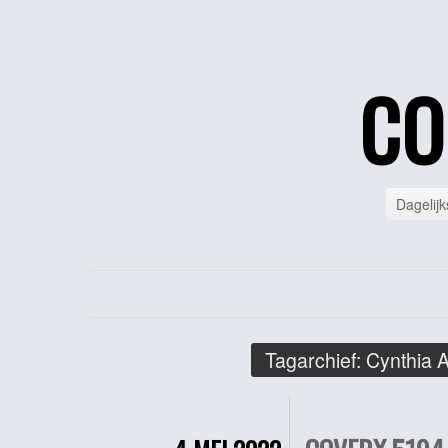
CO
Dagelijk
Tagarchief:
Cynthia 