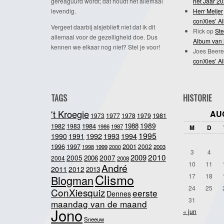
gereaguurd wordt; dat houdt het allemaal
het Jaar 2
levendig.
Herr Meijer
conXies’ A
Vergeet daarbij alsjeblieft niet dat ik dit
Rick
op
Ste
allemaal voor de gezelligheid doe. Dus
Album van 
kennen we elkaar nog niet? Stel je voor!
Joes Beere
conXies’ A
TAGS
HISTORIE
't Kroegie
AU
1981
1973
1977
1978
1979
1989
1984
1988
1982
1983
1986
1987
M
D
1995
1992
1993
1990
1991
1994
2001
1996
1997
2002
1998
1999
2003
2000
3
4
2010
2009
2005
2007
2006
2004
2008
10
11
André
2011
2012
2013
Clismo
17
18
Blogman
24
25
ConXiesquiz
eerste
Dennes
31
maandag van de maand
Jono
« jun
Sneeuw