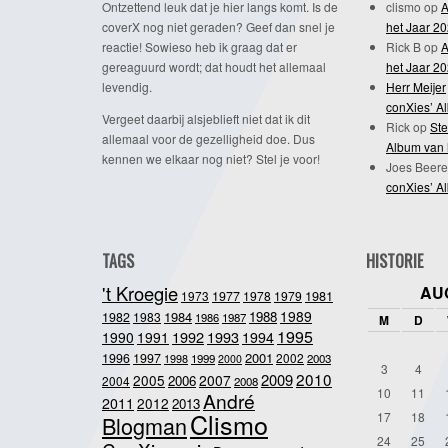
Ontzettend leuk dat je hier langs komt. Is de
clismo
op
A
coverX nog niet geraden? Geef dan snel je
het Jaar 2
reactie! Sowieso heb ik graag dat er
Rick B
op
A
gereaguurd wordt; dat houdt het allemaal
het Jaar 2
levendig.
Herr Meijer
conXies’ A
Vergeet daarbij alsjeblieft niet dat ik dit
Rick
op
Ste
allemaal voor de gezelligheid doe. Dus
Album van 
kennen we elkaar nog niet? Stel je voor!
Joes Beere
conXies’ A
TAGS
HISTORIE
't Kroegie
AU
1981
1973
1977
1978
1979
1989
1984
1988
1982
1983
1986
1987
M
D
1995
1992
1993
1990
1991
1994
2001
1996
1997
2002
1998
1999
2003
2000
3
4
2010
2009
2005
2007
2006
2004
2008
10
11
André
2011
2012
2013
Clismo
17
18
Blogman
24
25