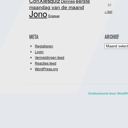
ConXiesquiz
eerste
Dennes
31
maandag van de maand
Jono
« jun
Sneeuw
META
ARCHIEF
Archief
Registreren
Login
Vermeldingen feed
Reacties feed
WordPress.org
Ondersteund door WordP