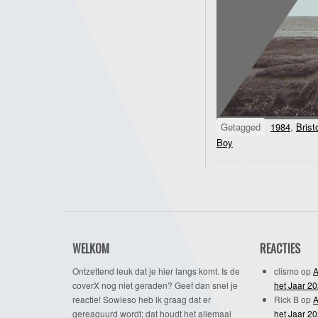
Getagged
1984
,
Brist
Boy
WELKOM
REACTIES
Ontzettend leuk dat je hier langs komt. Is de
clismo
op
A
coverX nog niet geraden? Geef dan snel je
het Jaar 2
reactie! Sowieso heb ik graag dat er
Rick B
op
A
gereaguurd wordt; dat houdt het allemaal
het Jaar 2