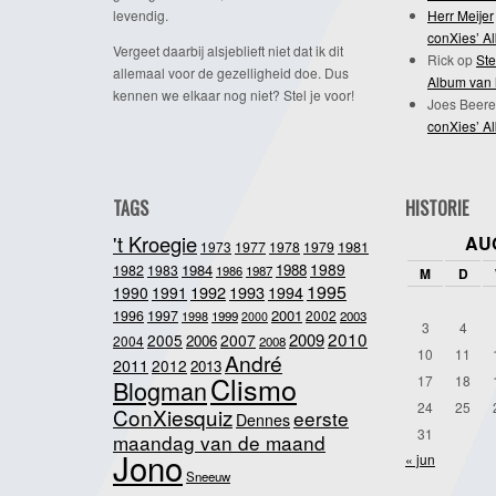
levendig.
Herr Meijer
conXies’ A
Vergeet daarbij alsjeblieft niet dat ik dit
Rick
op
Ste
allemaal voor de gezelligheid doe. Dus
Album van 
kennen we elkaar nog niet? Stel je voor!
Joes Beere
conXies’ A
TAGS
HISTORIE
't Kroegie
AU
1981
1973
1977
1978
1979
1989
1984
1988
1982
1983
1986
1987
M
D
1995
1992
1993
1990
1991
1994
2001
1996
1997
2002
1998
1999
2003
2000
3
4
2010
2009
2005
2007
2006
2004
2008
10
11
André
2011
2012
2013
Clismo
17
18
Blogman
24
25
ConXiesquiz
eerste
Dennes
31
maandag van de maand
Jono
« jun
Sneeuw