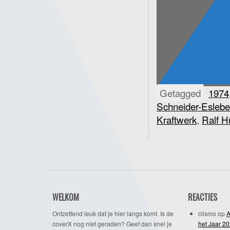
Getagged
1974
Schneider-Esleb
Kraftwerk
,
Ralf H
WELKOM
REACTIES
Ontzettend leuk dat je hier langs komt. Is de
clismo
op
A
coverX nog niet geraden? Geef dan snel je
het Jaar 2