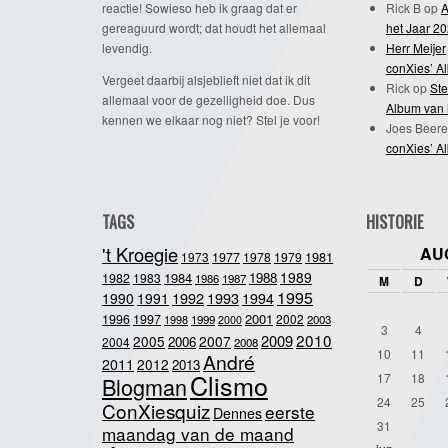
reactie! Sowieso heb ik graag dat er
Rick B
op
A
gereaguurd wordt; dat houdt het allemaal
het Jaar 2
levendig.
Herr Meijer
conXies’ A
Vergeet daarbij alsjeblieft niet dat ik dit
Rick
op
Ste
allemaal voor de gezelligheid doe. Dus
Album van 
kennen we elkaar nog niet? Stel je voor!
Joes Beere
conXies’ A
TAGS
HISTORIE
't Kroegie
AU
1981
1973
1977
1978
1979
1989
1984
1988
1982
1983
1986
1987
M
D
1995
1992
1993
1990
1991
1994
2001
1996
1997
2002
1998
1999
2003
2000
3
4
2010
2009
2005
2007
2006
2004
2008
10
11
André
2011
2012
2013
Clismo
17
18
Blogman
24
25
ConXiesquiz
eerste
Dennes
31
maandag van de maand