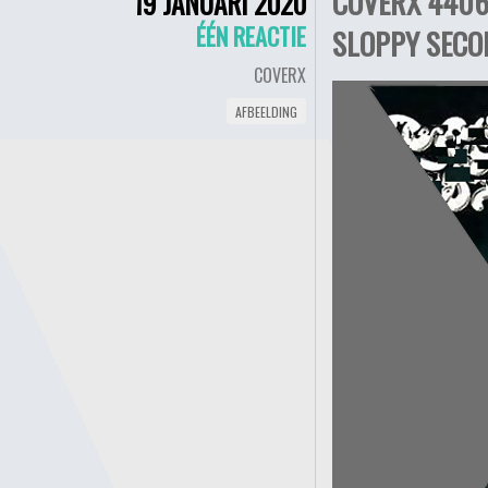
COVERX 4406
19 JANUARI 2020
ÉÉN REACTIE
SLOPPY SECON
COVERX
AFBEELDING