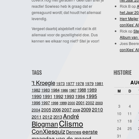
reactie! Sowieso heb ik graag dat er
Rick B
op
A
gereaguurd wordt; dat houdt het allemaal
het Jaar 2
levendig.
Herr Meijer
conXies’ A
Vergeet daarbij alsjeblieft niet dat ik dit
Rick
op
Ste
allemaal voor de gezelligheid doe. Dus
Album van 
kennen we elkaar nog niet? Stel je voor!
Joes Beere
conXies’ A
TAGS
HISTORIE
't Kroegie
AU
1981
1973
1977
1978
1979
1989
1984
1988
1982
1983
1986
1987
M
D
1995
1992
1993
1990
1991
1994
2001
1996
1997
2002
1998
1999
2003
2000
3
4
2010
2009
2005
2007
2006
2004
2008
10
11
André
2011
2012
2013
Clismo
17
18
Blogman
24
25
ConXiesquiz
eerste
Dennes
31
maandag van de maand