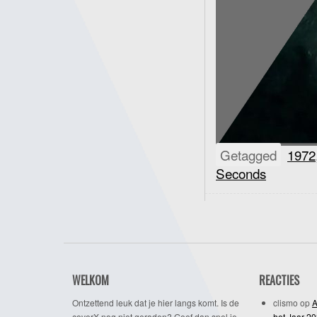
Getagged
1972
Seconds
WELKOM
REACTIES
Ontzettend leuk dat je hier langs komt. Is de
clismo
op
A
coverX nog niet geraden? Geef dan snel je
het Jaar 2