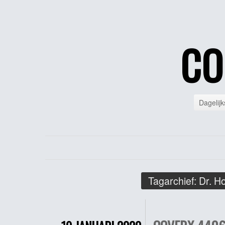
CO
Dagelijk
Tagarchief:
Dr. H