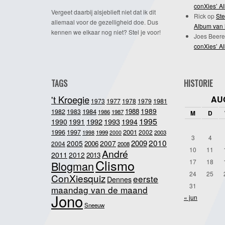
conXies’ A
Vergeet daarbij alsjeblieft niet dat ik dit
Rick
op
Ste
allemaal voor de gezelligheid doe. Dus
Album van 
kennen we elkaar nog niet? Stel je voor!
Joes Beere
conXies’ A
TAGS
HISTORIE
't Kroegie
AU
1981
1973
1977
1978
1979
1989
1984
1988
1982
1983
1986
1987
M
D
1995
1992
1993
1990
1991
1994
2001
1996
1997
2002
1998
1999
2003
2000
3
4
2010
2009
2005
2007
2006
2004
2008
10
11
André
2011
2012
2013
Clismo
17
18
Blogman
24
25
ConXiesquiz
eerste
Dennes
31
maandag van de maand
Jono
« jun
Sneeuw