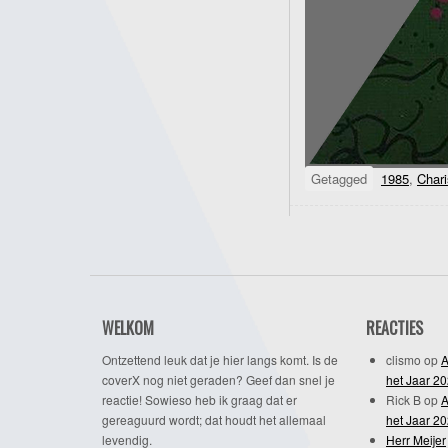
Getagged
1985
,
Char
WELKOM
REACTIES
Ontzettend leuk dat je hier langs komt. Is de
clismo
op
A
coverX nog niet geraden? Geef dan snel je
het Jaar 2
reactie! Sowieso heb ik graag dat er
Rick B
op
A
gereaguurd wordt; dat houdt het allemaal
het Jaar 2
levendig.
Herr Meijer