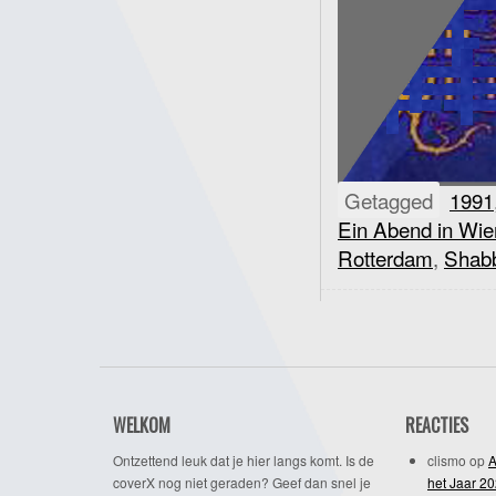
Getagged
1991
Ein Abend in Wie
Rotterdam
,
Shab
WELKOM
REACTIES
Ontzettend leuk dat je hier langs komt. Is de
clismo
op
A
coverX nog niet geraden? Geef dan snel je
het Jaar 2