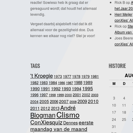
reactie! Sowieso heb ik graag dat er
Rick B
op
A
gereaguurd wordt; dat houdt het allemaal
het Jaar 2
levendig.
Herr Meijer
conXies’ A
Vergeet daarbij alsjeblieft niet dat ik dit
Rick
op
Ste
allemaal voor de gezelligheid doe. Dus
Album van 
kennen we elkaar nog niet? Stel je voor!
Joes Beere
conXies’ A
TAGS
HISTORIE
't Kroegie
AU
1981
1973
1977
1978
1979
1989
1984
1988
1982
1983
1986
1987
M
D
1995
1992
1993
1990
1991
1994
2001
1996
1997
2002
1998
1999
2003
2000
3
4
2010
2009
2005
2007
2006
2004
2008
10
11
André
2011
2012
2013
Clismo
17
18
Blogman
24
25
ConXiesquiz
eerste
Dennes
31
maandag van de maand