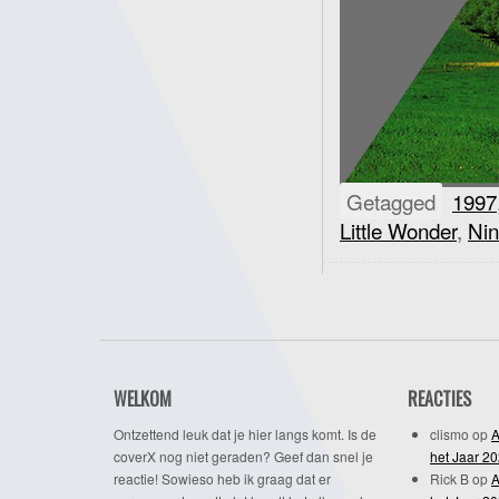
Getagged
1997
Little Wonder
,
Nin
WELKOM
REACTIES
Ontzettend leuk dat je hier langs komt. Is de
clismo
op
A
coverX nog niet geraden? Geef dan snel je
het Jaar 2
reactie! Sowieso heb ik graag dat er
Rick B
op
A