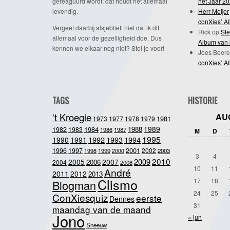
gereaguurd wordt; dat houdt het allemaal
het Jaar 2
levendig.
Herr Meijer
conXies’ A
Vergeet daarbij alsjeblieft niet dat ik dit
Rick
op
Ste
allemaal voor de gezelligheid doe. Dus
Album van 
kennen we elkaar nog niet? Stel je voor!
Joes Beere
conXies’ A
TAGS
HISTORIE
't Kroegie
AU
1981
1973
1977
1978
1979
1989
1984
1988
1982
1983
1986
1987
M
D
1995
1992
1993
1990
1991
1994
2001
1996
1997
2002
1998
1999
2003
2000
3
4
2010
2009
2005
2007
2006
2004
2008
10
11
André
2011
2012
2013
Clismo
17
18
Blogman
24
25
ConXiesquiz
eerste
Dennes
31
maandag van de maand
Jono
« jun
Sneeuw