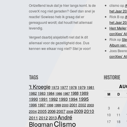
Ontzettend leuk dat je hier langs komt. Is de
clismo
op
A
coverX nog niet geraden? Geef dan snel je
het Jaar 2
reactie! Sowieso heb ik graag dat er
Rick B
op
A
gereaguurd wordt; dat houdt het allemaal
het Jaar 2
levendig.
Herr Meijer
conXies’ A
Vergeet daarbij alsjeblieft niet dat ik dit
Rick
op
Ste
allemaal voor de gezelligheid doe. Dus
Album van 
kennen we elkaar nog niet? Stel je voor!
Joes Beere
conXies’ A
TAGS
HISTORIE
't Kroegie
AU
1981
1973
1977
1978
1979
1989
1984
1988
1982
1983
1986
1987
M
D
1995
1992
1993
1990
1991
1994
2001
1996
1997
2002
1998
1999
2003
2000
3
4
2010
2009
2005
2007
2006
2004
2008
10
11
André
2011
2012
2013
Clismo
17
18
Blogman