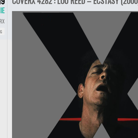
COVERX 4282 : LOU REED – ECSTASY (2000
19
IE
RX
NG