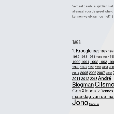
Vergeet daarbij alsjeblieft niet 
allemaal voor de gezelligheid
kennen we elkaar nog niet? Ste
TAGS
't Kroegie
1973
1977
197
1984
19
1982
1983
1986
1987
1992
1993
1990
1991
199
200
1996
1997
1998
1999
2000
2005
2007
2006
2004
2008
André
2011
2012
2013
Clism
Blogman
ConXiesquiz
Dennes
maandag van de ma
Jono
Sneeuw