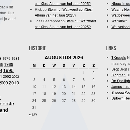
conXies’ Album van het Jaar 2025?
Nieuw in de
dat ik dit
Rick
op
Stem nu! Wat wordt conXies’
Waar is Her
 doe. Dus
Album van het Jaar 2025?
Wat bewee
l je voor!
Joes Beerepoot
op
Stem nu! Wat wordt
Wat klinkt
conXies’ Album van het Jaar 2025?
Wat verbeel
HISTORIE
LINKS
AUGUSTUS 2026
't Kroegie
Ni
1981
8
1979
maandag va
1989
88
M
D
W
D
V
Z
Z
Begt
Begt z’
1995
4
1
2
Blogman
Bl
1
2002
2003
3
4
5
6
7
8
9
De Spotligh
2010
2009
10
11
12
13
14
15
16
James Last
SneeuwPo
o
17
18
19
20
21
22
23
Uptown Re
24
25
26
27
28
29
30
eerste
31
and
« jun