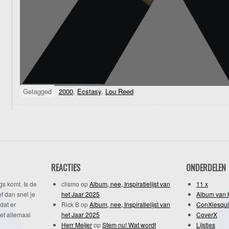
Getagged
2000
,
Ecstasy
,
Lou Reed
REACTIES
ONDERDELEN
gs komt. Is de
clismo
op
Album, nee, Inspiratielijst van
11 x
f dan snel je
het Jaar 2025
Album van 
dat er
Rick B
op
Album, nee, Inspiratielijst van
ConXiesqui
et allemaal
het Jaar 2025
CoverX
Herr Meijer
op
Stem nu! Wat wordt
Lijstjes