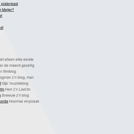
 platenkast
r Meijer?
gt
dt
et alleen elke eerste
n de maand gezellig
n filmblog
ogman z’n blog, man
t
Gijs’ muziekblog
.fm
Herr z’n Last.fm
p
Sneeuw z’n blog
cords
Hoornse vinylzaak