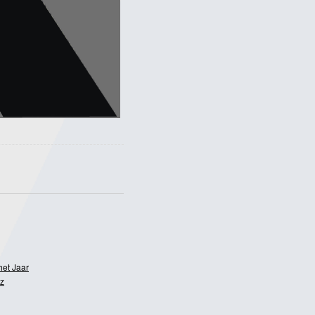
het Jaar
z