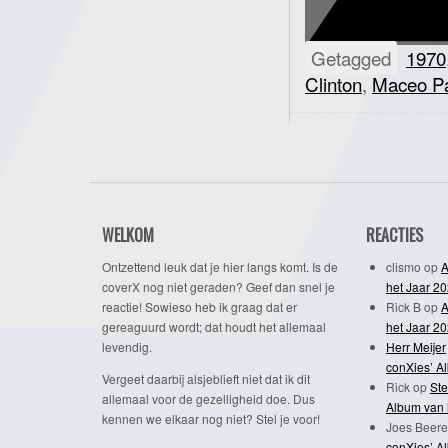
Getagged
1970
Clinton
,
Maceo Pa
WELKOM
REACTIES
Ontzettend leuk dat je hier langs komt. Is de
clismo
op
A
coverX nog niet geraden? Geef dan snel je
het Jaar 2
reactie! Sowieso heb ik graag dat er
Rick B
op
A
gereaguurd wordt; dat houdt het allemaal
het Jaar 2
levendig.
Herr Meijer
conXies’ A
Vergeet daarbij alsjeblieft niet dat ik dit
Rick
op
Ste
allemaal voor de gezelligheid doe. Dus
Album van 
kennen we elkaar nog niet? Stel je voor!
Joes Beere
conXies’ A