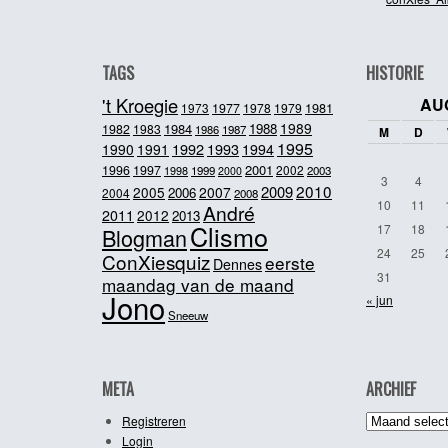
TAGS
HISTORIE
't Kroegie
AU
1981
1973
1977
1978
1979
1989
1984
1988
1982
1983
1986
1987
M
D
1995
1992
1993
1990
1991
1994
2001
1996
1997
2002
1998
1999
2003
2000
3
4
2010
2009
2005
2007
2006
2004
2008
10
11
André
2011
2012
2013
Clismo
17
18
Blogman
24
25
ConXiesquiz
eerste
Dennes
31
maandag van de maand
Jono
« jun
Sneeuw
META
ARCHIEF
Archief
Registreren
Login