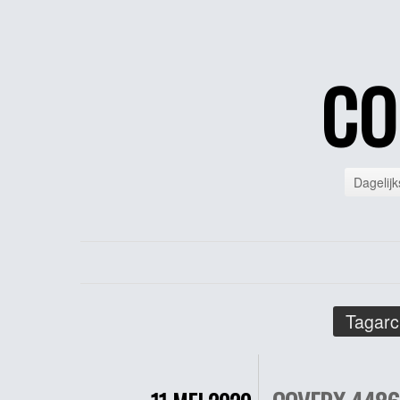
CO
Dagelijk
Tagarc