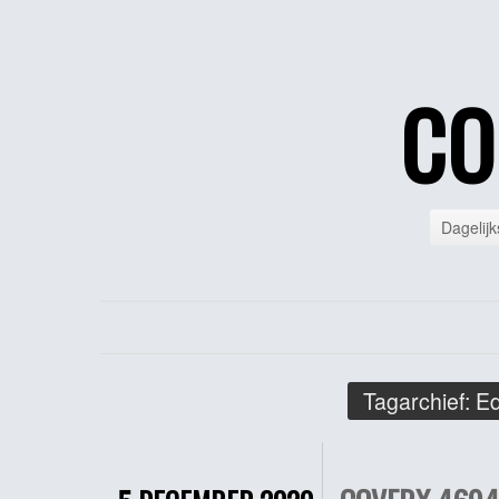
CO
Dagelijk
Tagarchief:
Ed