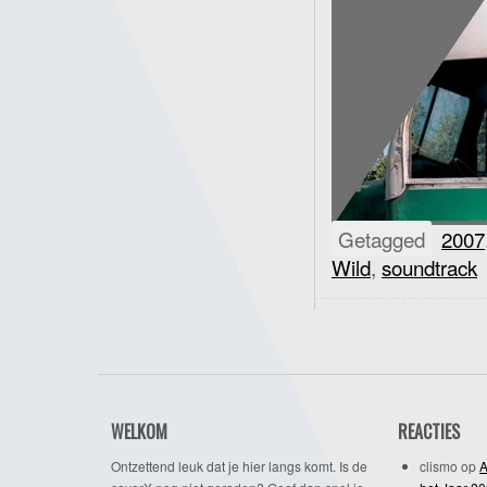
Getagged
2007
Wild
,
soundtrack
WELKOM
REACTIES
Ontzettend leuk dat je hier langs komt. Is de
clismo
op
A