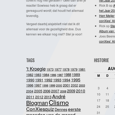
coverX nog niet geraden? Geef dan snel je
het Jaar 2
reactie! Sowieso heb ik graag dat er
Rick B
op
A
gereaguurd wordt; dat houdt het allemaal
het Jaar 2
levendig.
Herr Meijer
conXies’ A
Vergeet daarbij alsjeblieft niet dat ik dit
Rick
op
Ste
allemaal voor de gezelligheid doe. Dus
Album van 
kennen we elkaar nog niet? Stel je voor!
Joes Beere
conXies’ A
TAGS
HISTORIE
't Kroegie
AU
1981
1973
1977
1978
1979
1989
1984
1988
1982
1983
1986
1987
M
D
1995
1992
1993
1990
1991
1994
2001
1996
1997
2002
1998
1999
2003
2000
3
4
2010
2009
2005
2007
2006
2004
2008
10
11
André
2011
2012
2013
Clismo
17
18
Blogman
24
25
ConXiesquiz
eerste
Dennes
31
maandag van de maand