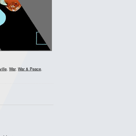
ille
,
War
,
War & Peace
,