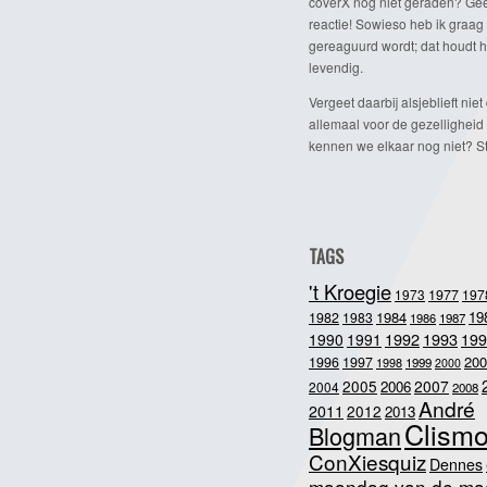
coverX nog niet geraden? Gee
reactie! Sowieso heb ik graag 
gereaguurd wordt; dat houdt h
levendig.
Vergeet daarbij alsjeblieft niet 
allemaal voor de gezelligheid
kennen we elkaar nog niet? Ste
TAGS
't Kroegie
1973
1977
197
1984
19
1982
1983
1986
1987
1992
1993
1990
1991
199
200
1996
1997
1998
1999
2000
2005
2007
2006
2004
2008
André
2011
2012
2013
Clism
Blogman
ConXiesquiz
Dennes
maandag van de ma