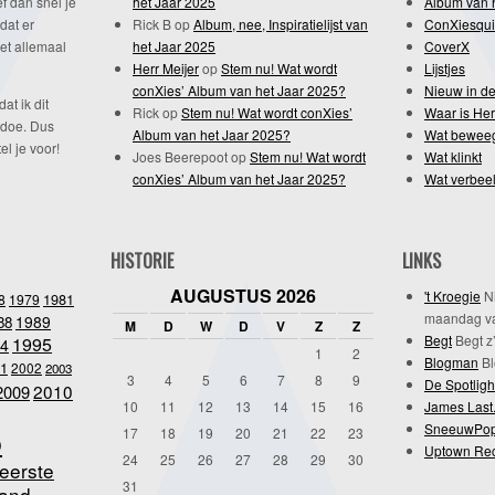
f dan snel je
het Jaar 2025
Album van 
dat er
Rick B
op
Album, nee, Inspiratielijst van
ConXiesqui
et allemaal
het Jaar 2025
CoverX
Herr Meijer
op
Stem nu! Wat wordt
Lijstjes
conXies’ Album van het Jaar 2025?
Nieuw in de
dat ik dit
Rick
op
Stem nu! Wat wordt conXies’
Waar is Her
 doe. Dus
Album van het Jaar 2025?
Wat bewee
l je voor!
Joes Beerepoot
op
Stem nu! Wat wordt
Wat klinkt
conXies’ Album van het Jaar 2025?
Wat verbeel
HISTORIE
LINKS
AUGUSTUS 2026
't Kroegie
Ni
1981
8
1979
maandag va
1989
88
M
D
W
D
V
Z
Z
Begt
Begt z’
1995
4
1
2
Blogman
Bl
1
2002
2003
3
4
5
6
7
8
9
De Spotligh
2010
2009
10
11
12
13
14
15
16
James Last
SneeuwPo
o
17
18
19
20
21
22
23
Uptown Re
24
25
26
27
28
29
30
eerste
31
and