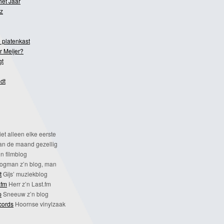
het Jaar
z
 platenkast
r Meijer?
gt
dt
et alleen elke eerste
n de maand gezellig
n filmblog
ogman z’n blog, man
t
Gijs’ muziekblog
.fm
Herr z’n Last.fm
p
Sneeuw z’n blog
cords
Hoornse vinylzaak