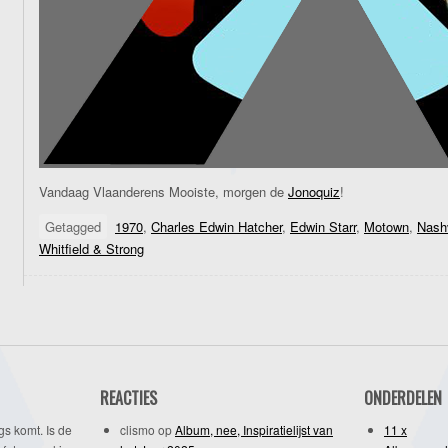
Vandaag Vlaanderens Mooiste, morgen de
Jonoquiz
!
Getagged
1970
,
Charles Edwin Hatcher
,
Edwin Starr
,
Motown
,
Nashv
Whitfield & Strong
REACTIES
ONDERDELEN
gs komt. Is de
clismo
op
Album, nee, Inspiratielijst van
11 x