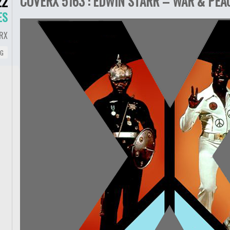
COVERX 5163 : EDWIN STARR – WAR & PEAC
22
ES
RX
NG