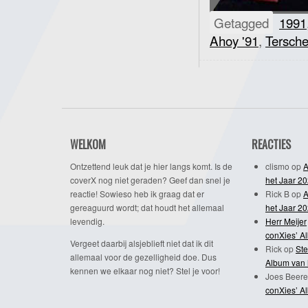
Getagged
1991
Ahoy '91
,
Tersche
WELKOM
REACTIES
Ontzettend leuk dat je hier langs komt. Is de
clismo
op
A
coverX nog niet geraden? Geef dan snel je
het Jaar 2
reactie! Sowieso heb ik graag dat er
Rick B
op
A
gereaguurd wordt; dat houdt het allemaal
het Jaar 2
levendig.
Herr Meijer
conXies’ A
Vergeet daarbij alsjeblieft niet dat ik dit
Rick
op
Ste
allemaal voor de gezelligheid doe. Dus
Album van 
kennen we elkaar nog niet? Stel je voor!
Joes Beere
conXies’ A