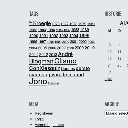
TAGS
HISTORIE
't Kroegie
AU
1981
1973
1977
1978
1979
1989
1984
1988
1982
1983
1986
1987
M
D
1995
1992
1993
1990
1991
1994
2001
1996
1997
2002
1998
1999
2003
2000
3
4
2010
2009
2005
2007
2006
2004
2008
10
11
André
2011
2012
2013
Clismo
17
18
Blogman
24
25
ConXiesquiz
eerste
Dennes
31
maandag van de maand
Jono
« jun
Sneeuw
META
ARCHIEF
Archief
Registreren
Login
Vermeldingen feed