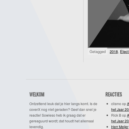
Getagged
2018
,
Elect
WELKOM
REACTIES
Ontzettend leuk dat je hier langs komt. Is de
clismo
op
A
coverX nog niet geraden? Geef dan snel je
het Jaar 2
reactie! Sowieso heb ik graag dat er
Rick B
op
A
gereaguurd wordt; dat houdt het allemaal
het Jaar 2
levendig.
Herr Meijer