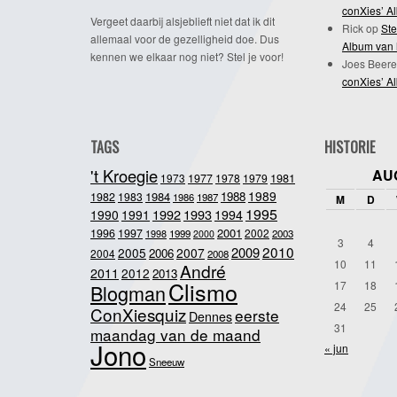
conXies’ A
Vergeet daarbij alsjeblieft niet dat ik dit
Rick
op
Ste
allemaal voor de gezelligheid doe. Dus
Album van 
kennen we elkaar nog niet? Stel je voor!
Joes Beere
conXies’ A
TAGS
HISTORIE
't Kroegie
AU
1981
1973
1977
1978
1979
1989
1984
1988
1982
1983
1986
1987
M
D
1995
1992
1993
1990
1991
1994
2001
1996
1997
2002
1998
1999
2003
2000
3
4
2010
2009
2005
2007
2006
2004
2008
10
11
André
2011
2012
2013
Clismo
17
18
Blogman
24
25
ConXiesquiz
eerste
Dennes
31
maandag van de maand
Jono
« jun
Sneeuw