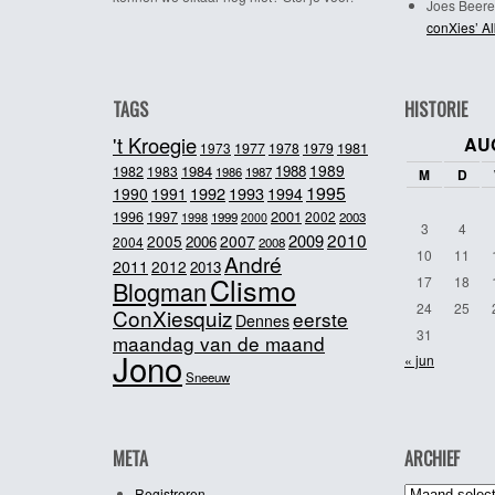
Joes Beere
conXies’ A
TAGS
HISTORIE
't Kroegie
AU
1981
1973
1977
1978
1979
1989
1984
1988
1982
1983
1986
1987
M
D
1995
1992
1993
1990
1991
1994
2001
1996
1997
2002
1998
1999
2003
2000
3
4
2010
2009
2005
2007
2006
2004
2008
10
11
André
2011
2012
2013
Clismo
17
18
Blogman
24
25
ConXiesquiz
eerste
Dennes
31
maandag van de maand
Jono
« jun
Sneeuw
META
ARCHIEF
Archief
Registreren