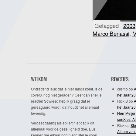
Getagged
2003
Marco Benassi
,
M
WELKOM
REACTIES
Ontzettend leuk dat je hier langs komt. Is de
clismo
op
A
coverX nog niet geraden? Geef dan snel je
het Jaar 2
reactie! Sowieso heb ik graag dat er
Rick B
op
A
gereaguurd wordt; dat houdt het allemaal
het Jaar 2
levendig.
Herr Meijer
conXies’ A
Vergeet daarbij alsjeblieft niet dat ik dit
Rick
op
Ste
allemaal voor de gezelligheid doe. Dus
Album van 
kennen we elkaar nog niet? Stel je voor!