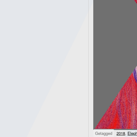
Getagged
2018
,
Elep