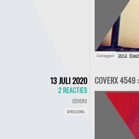
Getagged
2012
,
Elep
COVERX 4549 :
13 JULI 2020
2 REACTIES
COVERX
AFBEELDING