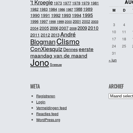
't Kroegie
AU
1981
1973
1977
1978
1979
1989
1984
1988
1982
1983
1986
1987
M
D
1995
1992
1993
1990
1991
1994
2001
1996
1997
2002
1998
1999
2003
2000
3
4
2010
2009
2005
2007
2006
2004
2008
10
11
André
2011
2012
2013
Clismo
17
18
Blogman
24
25
ConXiesquiz
eerste
Dennes
31
maandag van de maand
Jono
« jun
Sneeuw
META
ARCHIEF
Archief
Registreren
Login
Vermeldingen feed
Reacties feed
WordPress.org