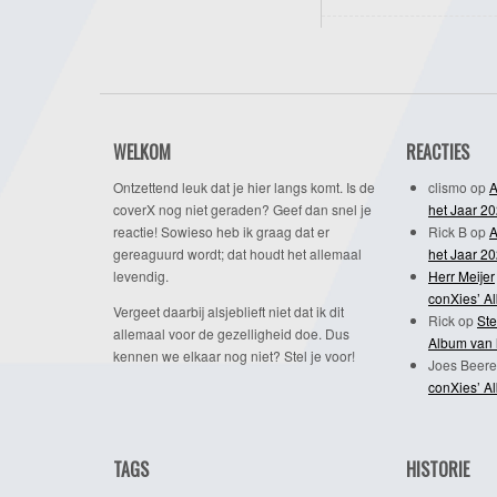
WELKOM
REACTIES
Ontzettend leuk dat je hier langs komt. Is de
clismo
op
A
coverX nog niet geraden? Geef dan snel je
het Jaar 2
reactie! Sowieso heb ik graag dat er
Rick B
op
A
gereaguurd wordt; dat houdt het allemaal
het Jaar 2
levendig.
Herr Meijer
conXies’ A
Vergeet daarbij alsjeblieft niet dat ik dit
Rick
op
Ste
allemaal voor de gezelligheid doe. Dus
Album van 
kennen we elkaar nog niet? Stel je voor!
Joes Beere
conXies’ A
TAGS
HISTORIE