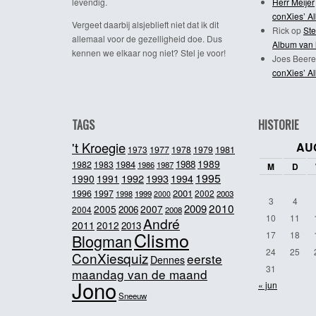
levendig.
Herr Meijer
conXies’ A
Vergeet daarbij alsjeblieft niet dat ik dit
Rick
op
Ste
allemaal voor de gezelligheid doe. Dus
Album van 
kennen we elkaar nog niet? Stel je voor!
Joes Beere
conXies’ A
TAGS
HISTORIE
't Kroegie
AU
1981
1973
1977
1978
1979
1989
1984
1988
1982
1983
1986
1987
M
D
1995
1992
1993
1990
1991
1994
2001
1996
1997
2002
1998
1999
2003
2000
3
4
2010
2009
2005
2007
2006
2004
2008
10
11
André
2011
2012
2013
Clismo
17
18
Blogman
24
25
ConXiesquiz
eerste
Dennes
31
maandag van de maand
Jono
« jun
Sneeuw