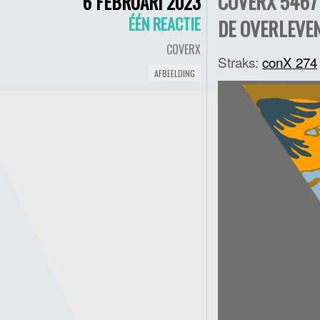
COVERX 5467 
6 FEBRUARI 2023
ÉÉN REACTIE
DE OVERLEVEN
COVERX
Straks:
conX 274
AFBEELDING