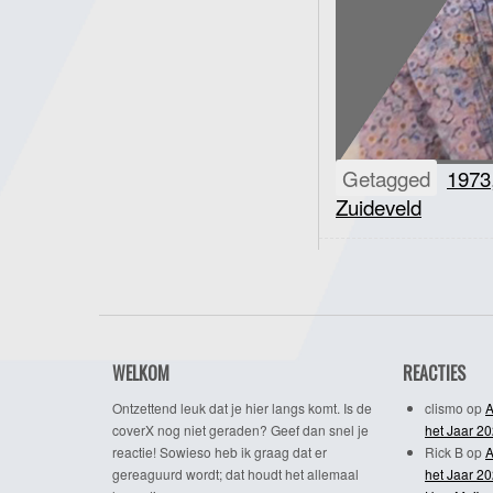
Getagged
1973
Zuideveld
WELKOM
REACTIES
Ontzettend leuk dat je hier langs komt. Is de
clismo
op
A
coverX nog niet geraden? Geef dan snel je
het Jaar 2
reactie! Sowieso heb ik graag dat er
Rick B
op
A
gereaguurd wordt; dat houdt het allemaal
het Jaar 2