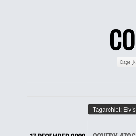
CO
Dagelijk
Tagarchief:
Elvis