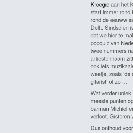
Kroegie
aan het K
start immer rond 
rond de eeuwwiss
Delft. Sindsdien 
dat we hier te m
popquiz van Nede
twee nummers rad
artiestennaam zitte
ook iets muzikaal
weetje, zoals ‘de
gitarist’ of zo …
Wat verder uniek 
meeste punten op 
barman Michiel e
verloot. Gisteren
Dus onthoud voor