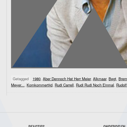
Getagged
1980
,
Aber Dennoch Hat Herr Meier
,
Alkmaar
,
Begt
,
Brem
Meyer...
,
Komkommertijd
,
Rudi Carrell
,
Rudi Rudi Noch Einmal
,
Rudolf