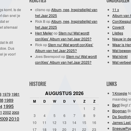
REACTIES
ONDERDELEN
gs komt. Is de
clismo
op
Album, nee, Inspiratielijst van
11 x
f dan snel je
het Jaar 2025
Album van 
dat er
Rick B
op
Album, nee, Inspiratielijst van
ConXiesqui
et allemaal
het Jaar 2025
CoverX
Herr Meijer
op
Stem nu! Wat wordt
Lijstjes
conXies’ Album van het Jaar 2025?
Nieuw in de
dat ik dit
Rick
op
Stem nu! Wat wordt conXies’
Waar is Her
 doe. Dus
Album van het Jaar 2025?
Wat bewee
l je voor!
Joes Beerepoot
op
Stem nu! Wat wordt
Wat klinkt
conXies’ Album van het Jaar 2025?
Wat verbeel
HISTORIE
LINKS
AUGUSTUS 2026
't Kroegie
Ni
1981
8
1979
maandag va
1989
88
M
D
W
D
V
Z
Z
Begt
Begt z’
1995
4
1
2
Blogman
Bl
1
2002
2003
3
4
5
6
7
8
9
De Spotligh
2010
2009
10
11
12
13
14
15
16
James Last
SneeuwPo
17
18
19
20
21
22
23