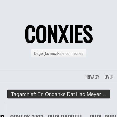
CONXIES
Dagelijks muzikale connecties
PRIVACY
OVER
Tagarchief:
En Ondanks Dat Had Meyer…