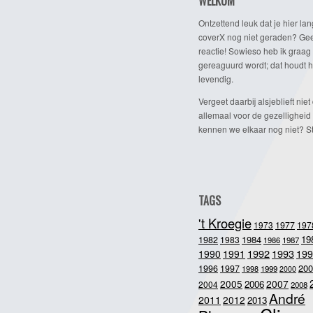
WELKOM
Ontzettend leuk dat je hier lan
coverX nog niet geraden? Gee
reactie! Sowieso heb ik graag 
gereaguurd wordt; dat houdt h
levendig.
Vergeet daarbij alsjeblieft niet 
allemaal voor de gezelligheid
kennen we elkaar nog niet? Ste
TAGS
't Kroegie
1973
1977
197
1984
19
1982
1983
1986
1987
1992
1993
1990
1991
199
200
1996
1997
1998
1999
2000
2005
2007
2006
2004
2008
André
2011
2012
2013