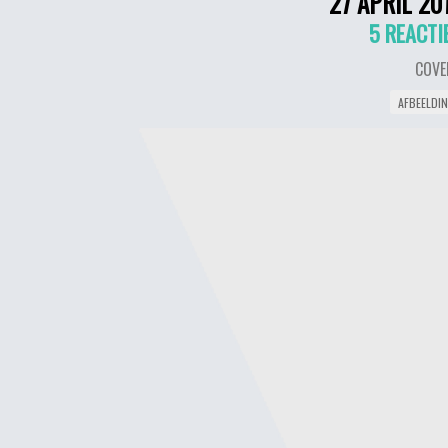
27 APRIL 20
5 REACTI
COVE
AFBEELDI