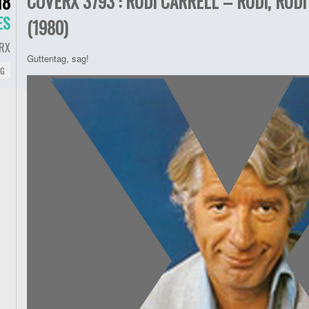
COVERX 3793 : RUDI CARRELL – RUDI, RUD
18
ES
(1980)
RX
Guttentag, sag!
NG