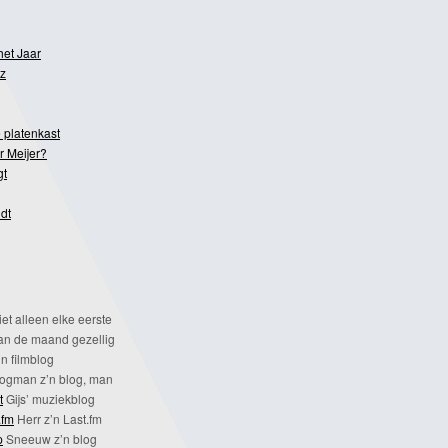
het Jaar
z
 platenkast
r Meijer?
gt
dt
et alleen elke eerste
n de maand gezellig
n filmblog
ogman z’n blog, man
t
Gijs’ muziekblog
.fm
Herr z’n Last.fm
p
Sneeuw z’n blog