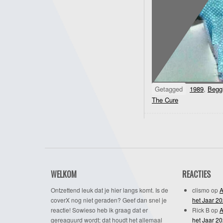
Getagged
1989
,
Beggi
The Cure
WELKOM
REACTIES
Ontzettend leuk dat je hier langs komt. Is de
clismo
op
A
coverX nog niet geraden? Geef dan snel je
het Jaar 2
reactie! Sowieso heb ik graag dat er
Rick B
op
A
gereaguurd wordt; dat houdt het allemaal
het Jaar 2