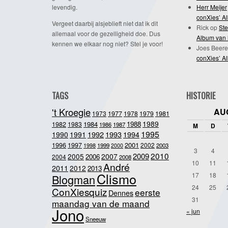
levendig.
Herr Meijer
conXies’ A
Vergeet daarbij alsjeblieft niet dat ik dit
Rick
op
Ste
allemaal voor de gezelligheid doe. Dus
Album van 
kennen we elkaar nog niet? Stel je voor!
Joes Beere
conXies’ A
TAGS
HISTORIE
't Kroegie
AU
1981
1973
1977
1978
1979
1989
1984
1988
1982
1983
1986
1987
M
D
1995
1992
1993
1990
1991
1994
2001
1996
1997
2002
1998
1999
2003
2000
3
4
2010
2009
2005
2007
2006
2004
2008
10
11
André
2011
2012
2013
Clismo
17
18
Blogman
24
25
ConXiesquiz
eerste
Dennes
31
maandag van de maand
Jono
« jun
Sneeuw