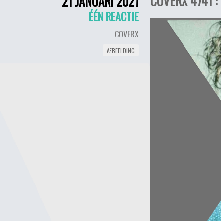
COVERX 4741 :
21 JANUARI 2021
ÉÉN REACTIE
COVERX
AFBEELDING