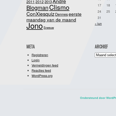
André
2011
2012
2013
Clismo
17
18
Blogman
24
25
ConXiesquiz
eerste
Dennes
31
maandag van de maand
Jono
« jun
Sneeuw
META
ARCHIEF
Archief
Registreren
Login
Vermeldingen feed
Reacties feed
WordPress.org
Ondersteund door WordP