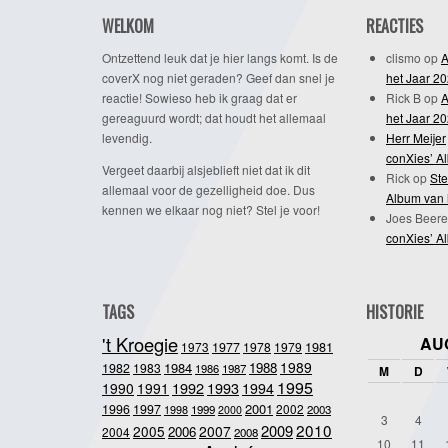
WELKOM
REACTIES
Ontzettend leuk dat je hier langs komt. Is de
clismo
op
A
coverX nog niet geraden? Geef dan snel je
het Jaar 2
reactie! Sowieso heb ik graag dat er
Rick B
op
A
gereaguurd wordt; dat houdt het allemaal
het Jaar 2
levendig.
Herr Meijer
conXies’ A
Vergeet daarbij alsjeblieft niet dat ik dit
Rick
op
Ste
allemaal voor de gezelligheid doe. Dus
Album van 
kennen we elkaar nog niet? Stel je voor!
Joes Beere
conXies’ A
TAGS
HISTORIE
't Kroegie
AU
1981
1973
1977
1978
1979
1989
1984
1988
1982
1983
1986
1987
M
D
1995
1992
1993
1990
1991
1994
2001
1996
1997
2002
1998
1999
2003
2000
3
4
2010
2009
2005
2007
2006
2004
2008
10
11