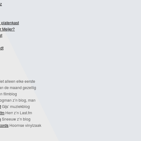
z
 platenkast
r Meijer?
gt
dt
et alleen elke eerste
n de maand gezellig
n filmblog
ogman z’n blog, man
t
Gijs’ muziekblog
.fm
Herr z’n Last.fm
p
Sneeuw z’n blog
cords
Hoornse vinylzaak