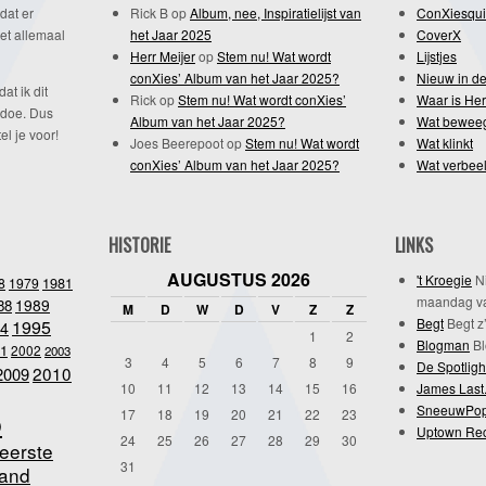
dat er
Rick B
op
Album, nee, Inspiratielijst van
ConXiesqui
et allemaal
het Jaar 2025
CoverX
Herr Meijer
op
Stem nu! Wat wordt
Lijstjes
conXies’ Album van het Jaar 2025?
Nieuw in de
dat ik dit
Rick
op
Stem nu! Wat wordt conXies’
Waar is Her
 doe. Dus
Album van het Jaar 2025?
Wat bewee
l je voor!
Joes Beerepoot
op
Stem nu! Wat wordt
Wat klinkt
conXies’ Album van het Jaar 2025?
Wat verbeel
HISTORIE
LINKS
AUGUSTUS 2026
't Kroegie
Ni
1981
8
1979
maandag va
1989
88
M
D
W
D
V
Z
Z
Begt
Begt z’
1995
4
1
2
Blogman
Bl
1
2002
2003
3
4
5
6
7
8
9
De Spotligh
2010
2009
10
11
12
13
14
15
16
James Last
SneeuwPo
o
17
18
19
20
21
22
23
Uptown Re
24
25
26
27
28
29
30
eerste
31
and