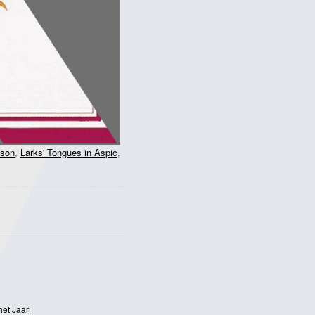
mson
,
Larks' Tongues in Aspic
,
het Jaar