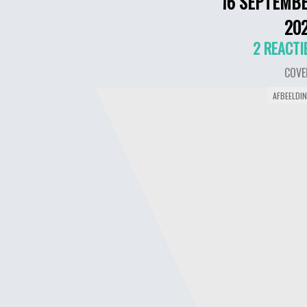
16 SEPTEMB
20
2 REACTI
COVE
AFBEELDI