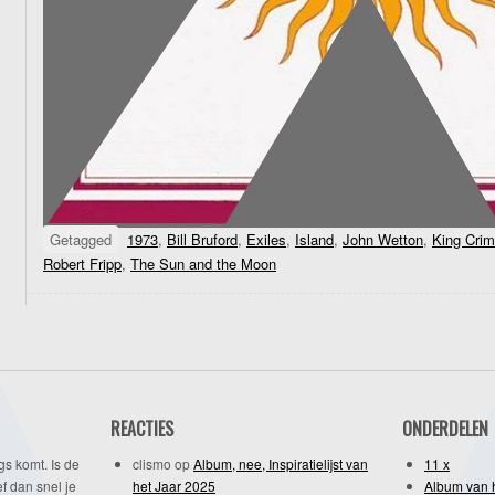
Getagged
1973
,
Bill Bruford
,
Exiles
,
Island
,
John Wetton
,
King Cri
Robert Fripp
,
The Sun and the Moon
REACTIES
ONDERDELEN
gs komt. Is de
clismo
op
Album, nee, Inspiratielijst van
11 x
f dan snel je
het Jaar 2025
Album van 