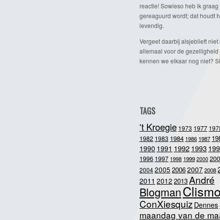
reactie! Sowieso heb ik graag 
gereaguurd wordt; dat houdt h
levendig.
Vergeet daarbij alsjeblieft niet 
allemaal voor de gezelligheid
kennen we elkaar nog niet? Ste
TAGS
't Kroegie
1973
1977
197
1984
19
1982
1983
1986
1987
1992
1993
1990
1991
199
200
1996
1997
1998
1999
2000
2005
2007
2006
2004
2008
André
2011
2012
2013
Clism
Blogman
ConXiesquiz
Dennes
maandag van de ma