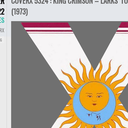
COVERX 5324 : KING CRIMSON – LARKS’ TO
ER
22
(1973)
ES
RX
NG