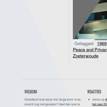
Getagged
1969
Peace and Privac
Zoeterwoude
WELKOM
REACTIES
Ontzettend leuk dat je hier langs komt. Is de
clismo
op
A
coverX nog niet geraden? Geef dan snel je
het Jaar 2