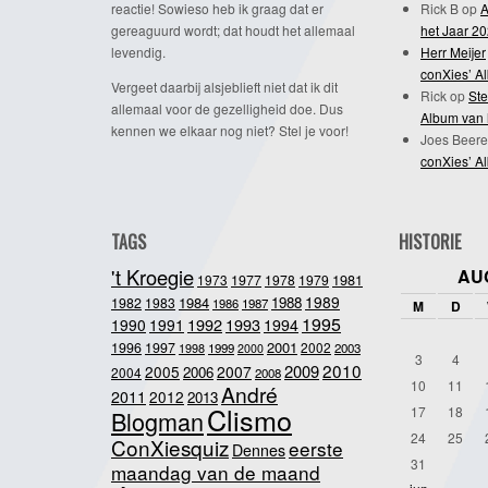
reactie! Sowieso heb ik graag dat er
Rick B
op
A
gereaguurd wordt; dat houdt het allemaal
het Jaar 2
levendig.
Herr Meijer
conXies’ A
Vergeet daarbij alsjeblieft niet dat ik dit
Rick
op
Ste
allemaal voor de gezelligheid doe. Dus
Album van 
kennen we elkaar nog niet? Stel je voor!
Joes Beere
conXies’ A
TAGS
HISTORIE
't Kroegie
AU
1981
1973
1977
1978
1979
1989
1984
1988
1982
1983
1986
1987
M
D
1995
1992
1993
1990
1991
1994
2001
1996
1997
2002
1998
1999
2003
2000
3
4
2010
2009
2005
2007
2006
2004
2008
10
11
André
2011
2012
2013
Clismo
17
18
Blogman
24
25
ConXiesquiz
eerste
Dennes
31
maandag van de maand