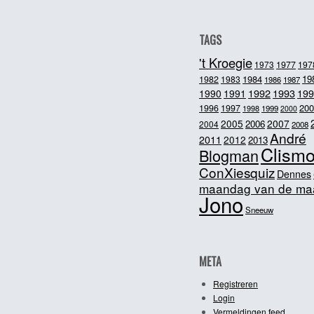
TAGS
't Kroegie
1973
1977
197
1984
19
1982
1983
1986
1987
1992
1993
1990
1991
199
200
1996
1997
1998
1999
2000
2005
2007
2006
2004
2008
André
2011
2012
2013
Clism
Blogman
ConXiesquiz
Dennes
maandag van de ma
Jono
Sneeuw
META
Registreren
Login
Vermeldingen feed