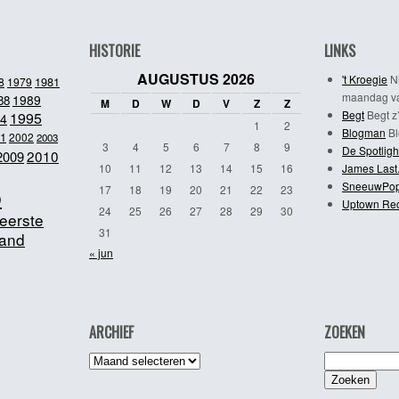
HISTORIE
LINKS
AUGUSTUS 2026
't Kroegie
Ni
1981
8
1979
maandag va
1989
88
M
D
W
D
V
Z
Z
Begt
Begt z’
1995
4
1
2
Blogman
Bl
1
2002
2003
3
4
5
6
7
8
9
De Spotligh
2010
2009
10
11
12
13
14
15
16
James Last
SneeuwPo
o
17
18
19
20
21
22
23
Uptown Re
24
25
26
27
28
29
30
eerste
31
and
« jun
ARCHIEF
ZOEKEN
Archief
Zoeken
naar: