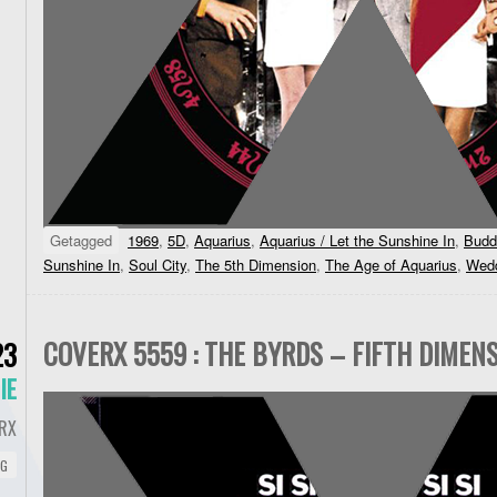
Getagged
1969
,
5D
,
Aquarius
,
Aquarius / Let the Sunshine In
,
Budd
Sunshine In
,
Soul City
,
The 5th Dimension
,
The Age of Aquarius
,
Wedd
COVERX 5559 : THE BYRDS – FIFTH DIMENS
23
IE
RX
NG