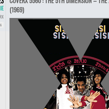
COVERX 5560 : THE 5TH DIMENSION – THE
23
IE
(1969)
RX
NG