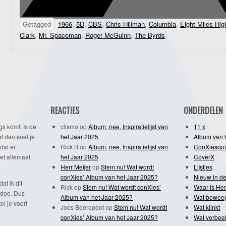
Getagged
1966
,
5D
,
CBS
,
Chris Hillman
,
Columbia
,
Eight Miles Hig
Clark
,
Mr. Spaceman
,
Roger McGuinn
,
The Byrds
REACTIES
ONDERDELEN
gs komt. Is de
clismo
op
Album, nee, Inspiratielijst van
11 x
f dan snel je
het Jaar 2025
Album van 
dat er
Rick B
op
Album, nee, Inspiratielijst van
ConXiesqui
et allemaal
het Jaar 2025
CoverX
Herr Meijer
op
Stem nu! Wat wordt
Lijstjes
conXies’ Album van het Jaar 2025?
Nieuw in de
dat ik dit
Rick
op
Stem nu! Wat wordt conXies’
Waar is Her
 doe. Dus
Album van het Jaar 2025?
Wat bewee
l je voor!
Joes Beerepoot
op
Stem nu! Wat wordt
Wat klinkt
conXies’ Album van het Jaar 2025?
Wat verbeel