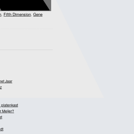
h
,
Fifth Dimension
,
Gene
het Jaar
z
 platenkast
r Meijer?
gt
dt