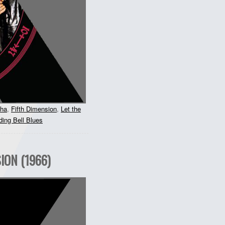
ha
,
Fifth Dimension
,
Let the
ing Bell Blues
ION (1966)