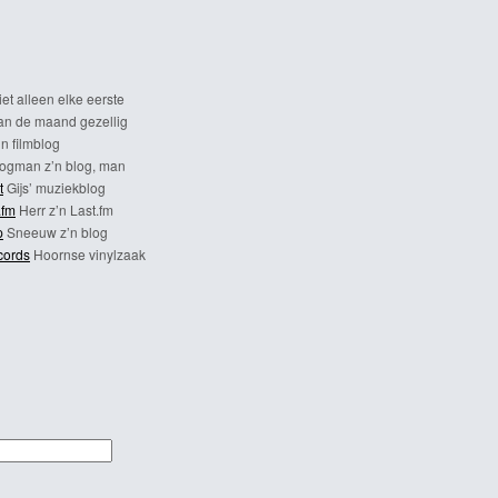
et alleen elke eerste
n de maand gezellig
n filmblog
ogman z’n blog, man
t
Gijs’ muziekblog
.fm
Herr z’n Last.fm
p
Sneeuw z’n blog
cords
Hoornse vinylzaak