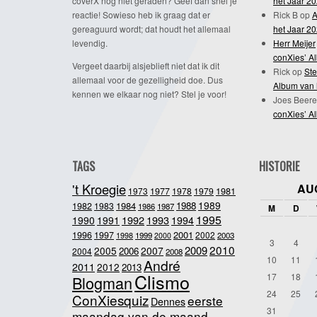
coverX nog niet geraden? Geef dan snel je
het Jaar 2
reactie! Sowieso heb ik graag dat er
Rick B
op
A
gereaguurd wordt; dat houdt het allemaal
het Jaar 2
levendig.
Herr Meijer
conXies’ A
Vergeet daarbij alsjeblieft niet dat ik dit
Rick
op
Ste
allemaal voor de gezelligheid doe. Dus
Album van 
kennen we elkaar nog niet? Stel je voor!
Joes Beere
conXies’ A
TAGS
HISTORIE
't Kroegie
AU
1981
1973
1977
1978
1979
1989
1984
1988
1982
1983
1986
1987
M
D
1995
1992
1993
1990
1991
1994
2001
1996
1997
2002
1998
1999
2003
2000
3
4
2010
2009
2005
2007
2006
2004
2008
10
11
André
2011
2012
2013
Clismo
17
18
Blogman
24
25
ConXiesquiz
eerste
Dennes
31
maandag van de maand