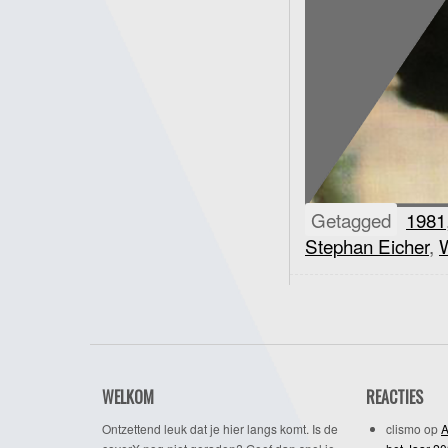
Getagged
1981
Stephan Eicher
,
WELKOM
REACTIES
Ontzettend leuk dat je hier langs komt. Is de
clismo
op
A