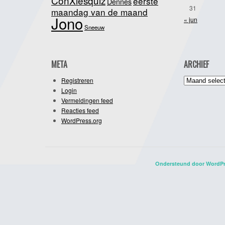
ConXiesquiz
eerste
Dennes
31
maandag van de maand
Jono
« jun
Sneeuw
META
ARCHIEF
Archief
Registreren
Login
Vermeldingen feed
Reacties feed
WordPress.org
Ondersteund door WordP