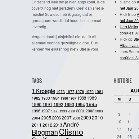
Ontzettend leuk dat je hier langs komt. Is de
clismo
op
A
coverX nog niet geraden? Geef dan snel je
het Jaar 2
reactie! Sowieso heb ik graag dat er
Rick B
op
A
gereaguurd wordt; dat houdt het allemaal
het Jaar 2
levendig.
Herr Meijer
conXies’ A
Vergeet daarbij alsjeblieft niet dat ik dit
Rick
op
Ste
allemaal voor de gezelligheid doe. Dus
Album van 
kennen we elkaar nog niet? Stel je voor!
Joes Beere
conXies’ A
TAGS
HISTORIE
't Kroegie
AU
1981
1973
1977
1978
1979
1989
1984
1988
1982
1983
1986
1987
M
D
1995
1992
1993
1990
1991
1994
2001
1996
1997
2002
1998
1999
2003
2000
3
4
2010
2009
2005
2007
2006
2004
2008
10
11
André
2011
2012
2013
Clismo
17
18
Blogman
24
25