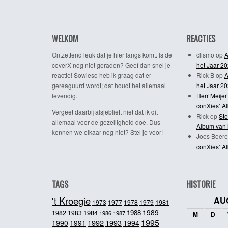
WELKOM
REACTIES
Ontzettend leuk dat je hier langs komt. Is de
clismo
op
A
coverX nog niet geraden? Geef dan snel je
het Jaar 2
reactie! Sowieso heb ik graag dat er
Rick B
op
A
gereaguurd wordt; dat houdt het allemaal
het Jaar 2
levendig.
Herr Meijer
conXies’ A
Vergeet daarbij alsjeblieft niet dat ik dit
Rick
op
Ste
allemaal voor de gezelligheid doe. Dus
Album van 
kennen we elkaar nog niet? Stel je voor!
Joes Beere
conXies’ A
TAGS
HISTORIE
't Kroegie
AU
1981
1973
1977
1978
1979
1989
1984
1988
1982
1983
1986
1987
M
D
1995
1992
1993
1990
1991
1994