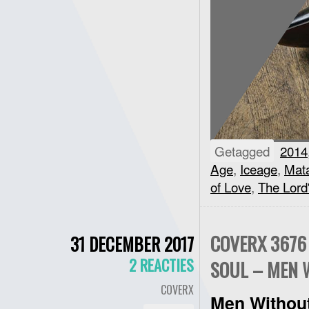
Getagged
2014
Age
,
Iceage
,
Mat
of Love
,
The Lord'
COVERX 3676 
31 DECEMBER 2017
2 REACTIES
SOUL – MEN 
COVERX
Men Withou