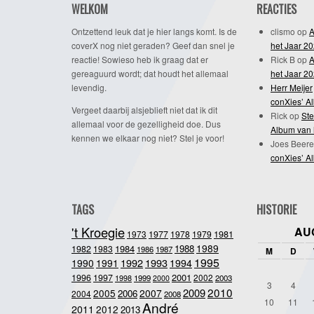
WELKOM
REACTIES
Ontzettend leuk dat je hier langs komt. Is de
clismo
op
A
coverX nog niet geraden? Geef dan snel je
het Jaar 2
reactie! Sowieso heb ik graag dat er
Rick B
op
A
gereaguurd wordt; dat houdt het allemaal
het Jaar 2
levendig.
Herr Meijer
conXies’ A
Vergeet daarbij alsjeblieft niet dat ik dit
Rick
op
Ste
allemaal voor de gezelligheid doe. Dus
Album van 
kennen we elkaar nog niet? Stel je voor!
Joes Beere
conXies’ A
TAGS
HISTORIE
't Kroegie
AU
1981
1973
1977
1978
1979
1989
1984
1988
1982
1983
1986
1987
M
D
1995
1992
1993
1990
1991
1994
2001
1996
1997
2002
1998
1999
2003
2000
3
4
2010
2009
2005
2007
2006
2004
2008
10
11
André
2011
2012
2013