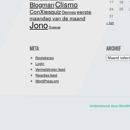
Clismo
17
18
Blogman
24
25
ConXiesquiz
eerste
Dennes
31
maandag van de maand
Jono
« jun
Sneeuw
META
ARCHIEF
Archief
Registreren
Login
Vermeldingen feed
Reacties feed
WordPress.org
Ondersteund door WordP