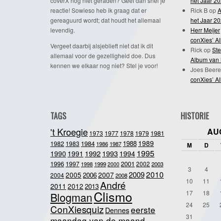
coverX nog niet geraden? Geef dan snel je
het Jaar 2
reactie! Sowieso heb ik graag dat er
Rick B
op
A
gereaguurd wordt; dat houdt het allemaal
het Jaar 2
levendig.
Herr Meijer
conXies’ A
Vergeet daarbij alsjeblieft niet dat ik dit
Rick
op
Ste
allemaal voor de gezelligheid doe. Dus
Album van 
kennen we elkaar nog niet? Stel je voor!
Joes Beere
conXies’ A
TAGS
HISTORIE
't Kroegie
AU
1981
1973
1977
1978
1979
1989
1984
1988
1982
1983
1986
1987
M
D
1995
1992
1993
1990
1991
1994
2001
1996
1997
2002
1998
1999
2003
2000
3
4
2010
2009
2005
2007
2006
2004
2008
10
11
André
2011
2012
2013
Clismo
17
18
Blogman
24
25
ConXiesquiz
eerste
Dennes
31
maandag van de maand