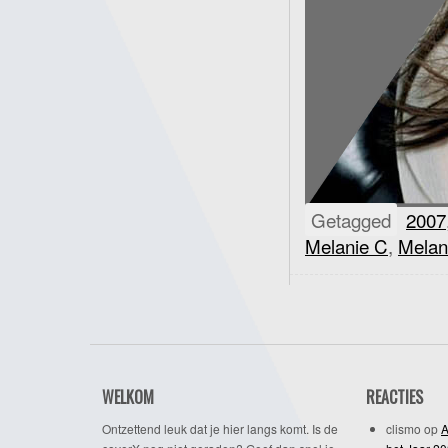
Getagged
2007
Melanie C
,
Melan
WELKOM
REACTIES
Ontzettend leuk dat je hier langs komt. Is de
clismo
op
A