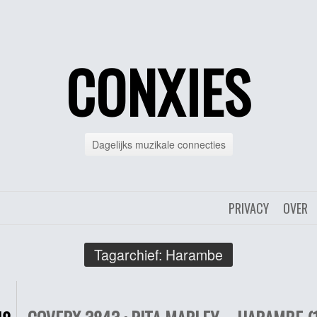
CONXIES
Dagelijks muzikale connecties
PRIVACY
OVER
Tagarchief:
Harambe