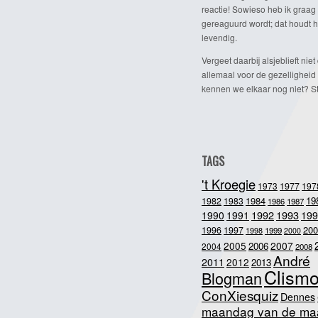
reactie! Sowieso heb ik graag 
gereaguurd wordt; dat houdt h
levendig.
Vergeet daarbij alsjeblieft niet 
allemaal voor de gezelligheid
kennen we elkaar nog niet? Ste
TAGS
't Kroegie
1973
1977
197
1984
19
1982
1983
1986
1987
1992
1993
1990
1991
199
200
1996
1997
1998
1999
2000
2005
2007
2006
2004
2008
André
2011
2012
2013
Clism
Blogman
ConXiesquiz
Dennes
maandag van de ma