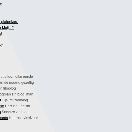
z
 platenkast
r Meijer?
gt
dt
et alleen elke eerste
n de maand gezellig
n filmblog
ogman z’n blog, man
t
Gijs’ muziekblog
.fm
Herr z’n Last.fm
p
Sneeuw z’n blog
cords
Hoornse vinylzaak