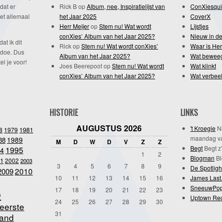
dat er
Rick B
op
Album, nee, Inspiratielijst van
ConXiesqui
et allemaal
het Jaar 2025
CoverX
Herr Meijer
op
Stem nu! Wat wordt
Lijstjes
conXies’ Album van het Jaar 2025?
Nieuw in de
dat ik dit
Rick
op
Stem nu! Wat wordt conXies’
Waar is Her
 doe. Dus
Album van het Jaar 2025?
Wat bewee
l je voor!
Joes Beerepoot
op
Stem nu! Wat wordt
Wat klinkt
conXies’ Album van het Jaar 2025?
Wat verbeel
HISTORIE
LINKS
AUGUSTUS 2026
't Kroegie
Ni
1981
8
1979
maandag va
1989
88
M
D
W
D
V
Z
Z
Begt
Begt z’
1995
4
1
2
Blogman
Bl
1
2002
2003
3
4
5
6
7
8
9
De Spotligh
2010
2009
10
11
12
13
14
15
16
James Last
SneeuwPo
o
17
18
19
20
21
22
23
Uptown Re
24
25
26
27
28
29
30
eerste
31
and