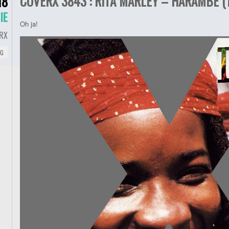
COVERX 3843 : RITA MARLEY – HARAMBE (
18
IE
Oh ja!
RX
NG