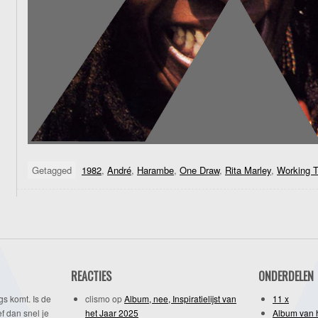
Getagged
1982
,
André
,
Harambe
,
One Draw
,
Rita Marley
,
Working T
REACTIES
ONDERDELEN
gs komt. Is de
clismo
op
Album, nee, Inspiratielijst van
11 x
f dan snel je
het Jaar 2025
Album van 