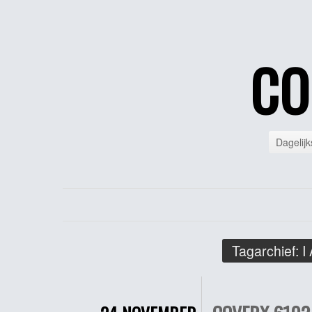
CO
Dagelijk
Tagarchief:
I