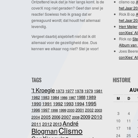
Ontzettend leuk dat je hier langs komt. Is de
clismo
op
A
coverX nog niet geraden? Geef dan snel je
het Jaar 2
reactie! Sowieso heb ik graag dat er
Rick B
op
A
gereaguurd wordt; dat houdt het allemaal
het Jaar 2
levendig.
Herr Meijer
conXies’ A
Vergeet daarbij alsjeblieft niet dat ik dit
Rick
op
Ste
allemaal voor de gezelligheid doe. Dus
Album van 
kennen we elkaar nog niet? Stel je voor!
Joes Beere
conXies’ A
TAGS
HISTORIE
't Kroegie
AU
1981
1973
1977
1978
1979
1989
1984
1988
1982
1983
1986
1987
M
D
1995
1992
1993
1990
1991
1994
2001
1996
1997
2002
1998
1999
2003
2000
3
4
2010
2009
2005
2007
2006
2004
2008
10
11
André
2011
2012
2013
Clismo
17
18
Blogman
24
25