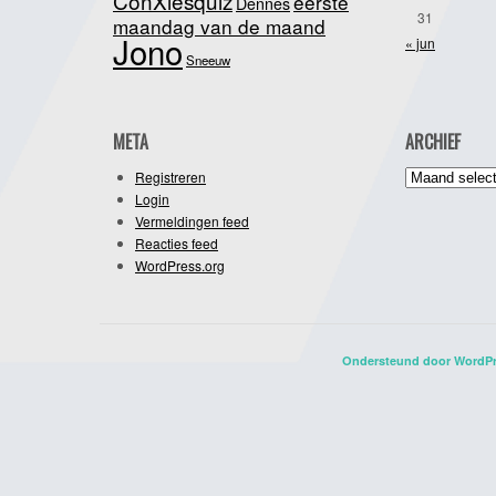
ConXiesquiz
eerste
Dennes
31
maandag van de maand
Jono
« jun
Sneeuw
META
ARCHIEF
Archief
Registreren
Login
Vermeldingen feed
Reacties feed
WordPress.org
Ondersteund door WordP