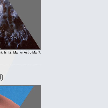
n?
,
Is It?
,
Man or Astro-Man?
,
3)