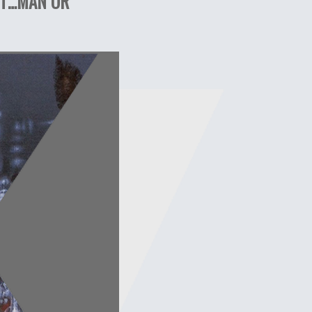
IT…MAN OR