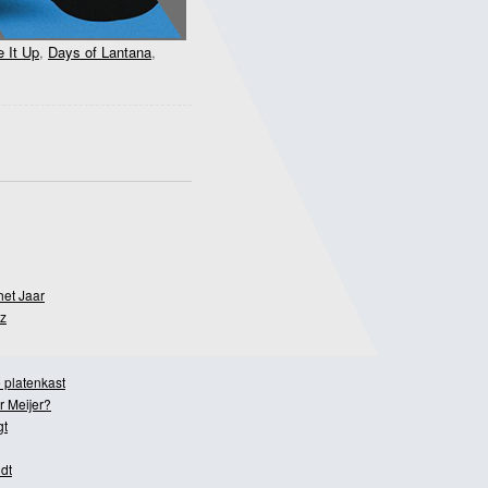
 It Up
,
Days of Lantana
,
het Jaar
z
 platenkast
r Meijer?
gt
dt