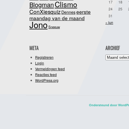
Clismo
17
18
Blogman
24
25
ConXiesquiz
eerste
Dennes
31
maandag van de maand
Jono
« jun
Sneeuw
META
ARCHIEF
Archief
Registreren
Login
Vermeldingen feed
Reacties feed
WordPress.org
Ondersteund door WordP