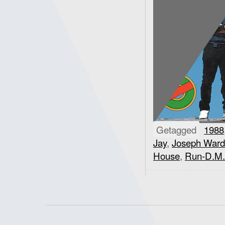
Getagged
1988
Jay
,
Joseph War
House
,
Run-D.M.