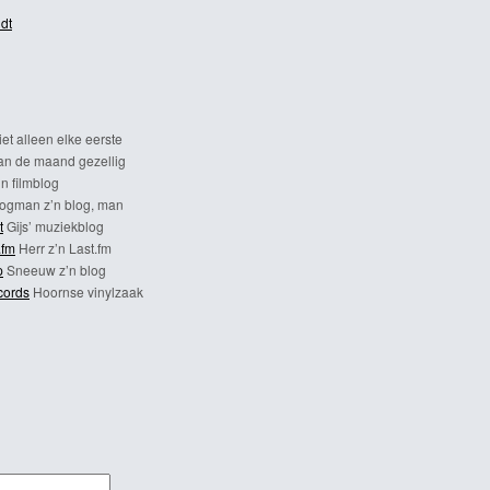
dt
et alleen elke eerste
n de maand gezellig
n filmblog
ogman z’n blog, man
t
Gijs’ muziekblog
.fm
Herr z’n Last.fm
p
Sneeuw z’n blog
cords
Hoornse vinylzaak