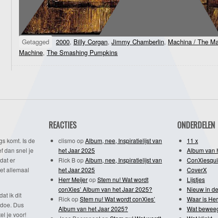
Getagged
2000
,
Billy Corgan
,
Jimmy Chamberlin
,
Machina / The Ma
Machine
,
The Smashing Pumpkins
REACTIES
ONDERDELEN
gs komt. Is de
clismo
op
Album, nee, Inspiratielijst van
11 x
f dan snel je
het Jaar 2025
Album van 
dat er
Rick B
op
Album, nee, Inspiratielijst van
ConXiesqui
et allemaal
het Jaar 2025
CoverX
Herr Meijer
op
Stem nu! Wat wordt
Lijstjes
conXies’ Album van het Jaar 2025?
Nieuw in de
dat ik dit
Rick
op
Stem nu! Wat wordt conXies’
Waar is Her
 doe. Dus
Album van het Jaar 2025?
Wat bewee
l je voor!