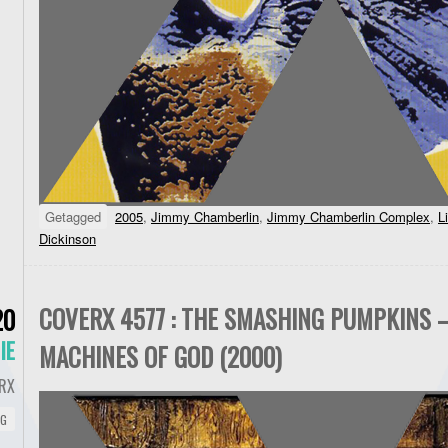
Getagged
2005
,
Jimmy Chamberlin
,
Jimmy Chamberlin Complex
,
L
Dickinson
COVERX 4577 : THE SMASHING PUMPKINS 
20
IE
MACHINES OF GOD (2000)
RX
NG