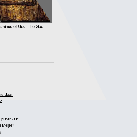
chines of God
,
The God
het Jaar
z
 platenkast
r Meijer?
gt