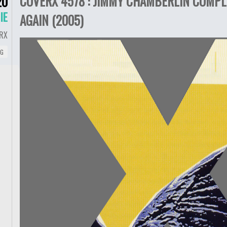
COVERX 4578 : JIMMY CHAMBERLIN COMPLE
20
IE
AGAIN (2005)
RX
NG