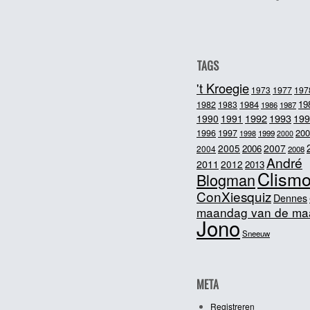
TAGS
't Kroegie
1973
1977
197
1984
19
1982
1983
1986
1987
1992
1993
1990
1991
199
200
1996
1997
1998
1999
2000
2005
2007
2006
2004
2008
André
2011
2012
2013
Clism
Blogman
ConXiesquiz
Dennes
maandag van de ma
Jono
Sneeuw
META
Registreren