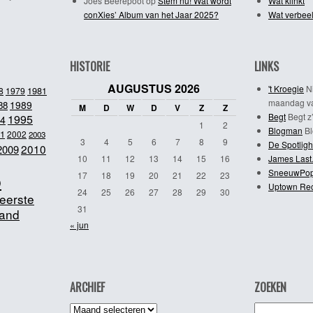
Joes Beerepoot
op
Stem nu! Wat wordt
Wat klinkt
conXies’ Album van het Jaar 2025?
Wat verbeel
HISTORIE
LINKS
AUGUSTUS 2026
't Kroegie
Ni
1981
8
1979
maandag va
1989
88
M
D
W
D
V
Z
Z
Begt
Begt z’
1995
4
1
2
Blogman
Bl
1
2002
2003
3
4
5
6
7
8
9
De Spotligh
2010
2009
10
11
12
13
14
15
16
James Last
SneeuwPo
o
17
18
19
20
21
22
23
Uptown Re
24
25
26
27
28
29
30
eerste
31
and
« jun
ARCHIEF
ZOEKEN
Archief
Zoeken