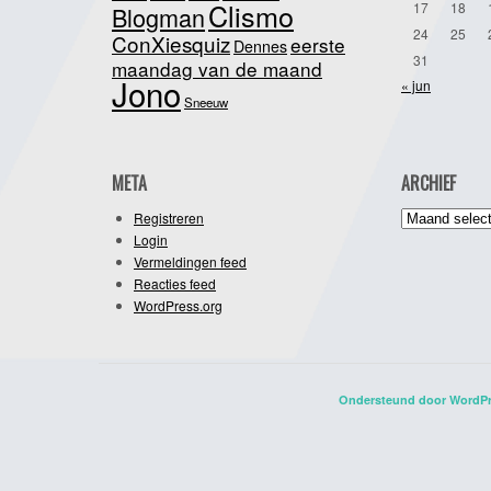
Clismo
17
18
Blogman
24
25
ConXiesquiz
eerste
Dennes
31
maandag van de maand
Jono
« jun
Sneeuw
META
ARCHIEF
Archief
Registreren
Login
Vermeldingen feed
Reacties feed
WordPress.org
Ondersteund door WordP