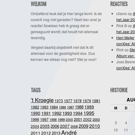
WELKOM
REACTIES
Ontzettend leuk dat je hier langs komt. Is de
clismo
op
A
coverX nog niet geraden? Geef dan snel je
het Jaar 2
reactie! Sowieso heb ik graag dat er
Rick B
op
A
gereaguurd wordt; dat houdt het allemaal
het Jaar 2
levendig.
Herr Meijer
conXies’ A
Vergeet daarbij alsjeblieft niet dat ik dit
Rick
op
Ste
allemaal voor de gezelligheid doe. Dus
Album van 
kennen we elkaar nog niet? Stel je voor!
Joes Beere
conXies’ A
TAGS
HISTORIE
't Kroegie
AU
1981
1973
1977
1978
1979
1989
1984
1988
1982
1983
1986
1987
M
D
1995
1992
1993
1990
1991
1994
2001
1996
1997
2002
1998
1999
2003
2000
3
4
2010
2009
2005
2007
2006
2004
2008
10
11
André
2011
2012
2013