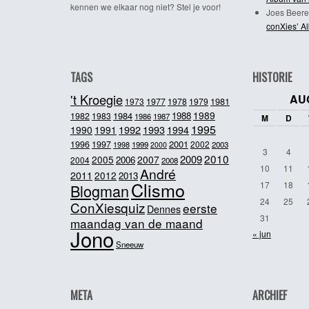
kennen we elkaar nog niet? Stel je voor!
Joes Beere
conXies’ A
TAGS
HISTORIE
't Kroegie
AU
1981
1973
1977
1978
1979
1989
1984
1988
1982
1983
1986
1987
M
D
1995
1992
1993
1990
1991
1994
2001
1996
1997
2002
1998
1999
2003
2000
3
4
2010
2009
2005
2007
2006
2004
2008
10
11
André
2011
2012
2013
Clismo
17
18
Blogman
24
25
ConXiesquiz
eerste
Dennes
31
maandag van de maand
Jono
« jun
Sneeuw
META
ARCHIEF