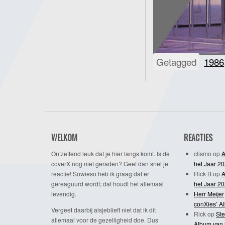
Getagged
1986
WELKOM
REACTIES
Ontzettend leuk dat je hier langs komt. Is de
clismo
op
A
coverX nog niet geraden? Geef dan snel je
het Jaar 2
reactie! Sowieso heb ik graag dat er
Rick B
op
A
gereaguurd wordt; dat houdt het allemaal
het Jaar 2
levendig.
Herr Meijer
conXies’ A
Vergeet daarbij alsjeblieft niet dat ik dit
Rick
op
Ste
allemaal voor de gezelligheid doe. Dus
Album van 