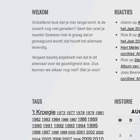
WELKOM
REACTIES
Ontzettend leuk dat je hier langs komt. Is de
clismo
op
A
coverX nog niet geraden? Geef dan snel je
het Jaar 2
reactie! Sowieso heb ik graag dat er
Rick B
op
A
gereaguurd wordt; dat houdt het allemaal
het Jaar 2
levendig.
Herr Meijer
conXies’ A
Vergeet daarbij alsjeblieft niet dat ik dit
Rick
op
Ste
allemaal voor de gezelligheid doe. Dus
Album van 
kennen we elkaar nog niet? Stel je voor!
Joes Beere
conXies’ A
TAGS
HISTORIE
't Kroegie
AU
1981
1973
1977
1978
1979
1989
1984
1988
1982
1983
1986
1987
M
D
1995
1992
1993
1990
1991
1994
2001
1996
1997
2002
1998
1999
2003
2000
3
4
2010
2009
2005
2007
2006
2004
2008