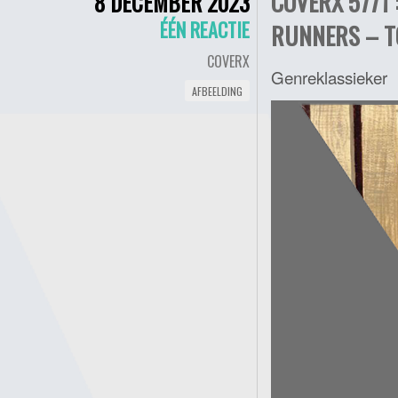
COVERX 5771
8 DECEMBER 2023
ÉÉN REACTIE
RUNNERS – TO
COVERX
Genreklassieker
AFBEELDING