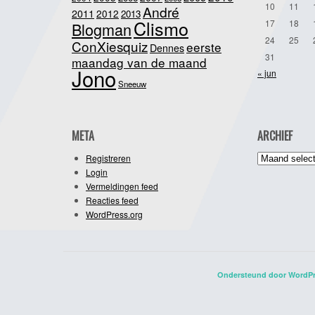
10
11
André
2011
2012
2013
Clismo
17
18
Blogman
24
25
ConXiesquiz
eerste
Dennes
31
maandag van de maand
Jono
« jun
Sneeuw
META
ARCHIEF
Archief
Registreren
Login
Vermeldingen feed
Reacties feed
WordPress.org
Ondersteund door WordP