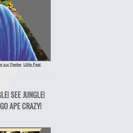
r sur l'herbe
,
Little Feat
,
E! SEE JUNGLE!
 GO APE CRAZY!