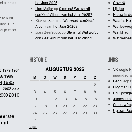
et allemaal
het Jaar 2025
CoverX
Herr Meijer
op
Stem nu! Wat wordt
Lijstjes
conXies’ Album van het Jaar 2025?
Nieuw in de
dat ik dit
Rick
op
Stem nu! Wat wordt conXies’
Waar is Her
 doe. Dus
Album van het Jaar 2025?
Wat bewee
l je voor!
Joes Beerepoot
op
Stem nu! Wat wordt
Wat klinkt
conXies’ Album van het Jaar 2025?
Wat verbeel
HISTORIE
LINKS
AUGUSTUS 2026
't Kroegie
Ni
1981
8
1979
maandag va
1989
88
M
D
W
D
V
Z
Z
Begt
Begt z’
1995
4
1
2
Blogman
Bl
1
2002
2003
3
4
5
6
7
8
9
De Spotligh
2010
2009
10
11
12
13
14
15
16
James Last
SneeuwPo
o
17
18
19
20
21
22
23
Uptown Re
24
25
26
27
28
29
30
eerste
31
and
« jun