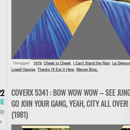
Getagged
1979
,
Cheek to Cheek
,
I Can't Stand the Rain
,
Le Déjeune
Lowell George
,
Thanks I'll Eat It Here
,
Warner Bros.
COVERX 5341 : BOW WOW WOW – SEE JUNGL
22
IE
GO JOIN YOUR GANG, YEAH, CITY ALL OVER!
RX
(1981)
NG