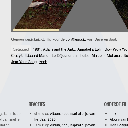
Genoeg gepicknickt, tijd voor de
conXiesquiz
van Dave en Jaab
Getagged
1981
,
Adam and the Antz
,
Annabella Lwin
,
Bow Wow Wo
Crazy!
,
Edouard Manet
,
Le Déjeuner sur l'herbe
,
Malcolm McLaren
,
Se
Join Your Gang
,
Yeah
REACTIES
ONDERDELEN
gs komt. Is de
clismo
op
Album, nee, Inspiratielijst van
11 x
f dan snel je
het Jaar 2025
Album van 
dat er
Rick B
op
Album, nee, Inspiratielijst van
ConXiesqui