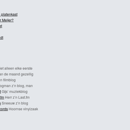
 platenkast
r Meijer?
gt
dt
et alleen elke eerste
n de maand gezellig
n filmblog
ogman z’n blog, man
t
Gijs’ muziekblog
.fm
Herr z’n Last.fm
p
Sneeuw z’n blog
cords
Hoornse vinylzaak