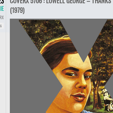
COVERX 5706 : LOWELL GEORGE – THANKS I
23
IE
(1979)
RX
NG