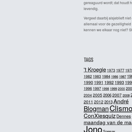
gereaguurd wordt; dat houdt h
levendig.
Vergeet daarbij alsjeblieft niet 
allemaal voor de gezelligheid
kennen we elkaar nog niet? Ste
TAGS
't Kroegie
1973
1977
197
1984
19
1982
1983
1986
1987
1992
1993
1990
1991
199
200
1996
1997
1998
1999
2000
2005
2007
2006
2004
2008
André
2011
2012
2013
Clism
Blogman
ConXiesquiz
Dennes
maandag van de ma
Jono
Sneeuw