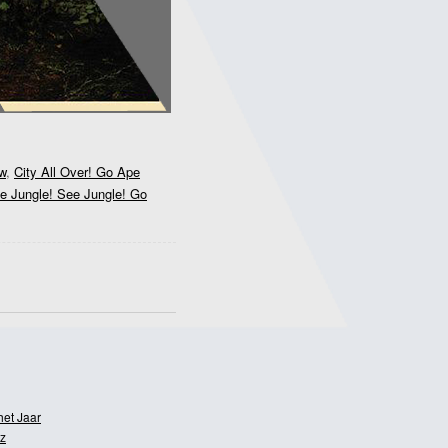
w
,
City All Over! Go Ape
e Jungle! See Jungle! Go
het Jaar
z