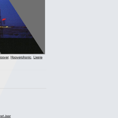
oover
,
Hooverphonic
,
Liesje
het Jaar