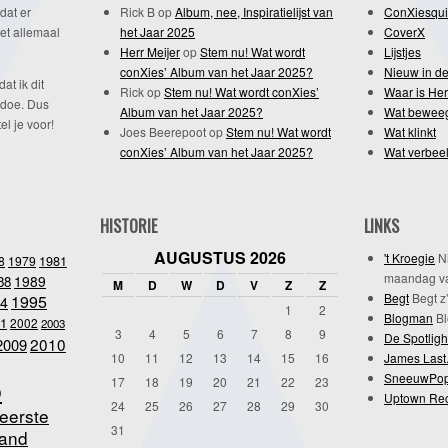
dat er
Rick B
op
Album, nee, Inspiratielijst van
ConXiesqui
et allemaal
het Jaar 2025
CoverX
Herr Meijer
op
Stem nu! Wat wordt
Lijstjes
conXies’ Album van het Jaar 2025?
Nieuw in de
dat ik dit
Rick
op
Stem nu! Wat wordt conXies’
Waar is Her
 doe. Dus
Album van het Jaar 2025?
Wat bewee
l je voor!
Joes Beerepoot
op
Stem nu! Wat wordt
Wat klinkt
conXies’ Album van het Jaar 2025?
Wat verbeel
HISTORIE
LINKS
AUGUSTUS 2026
't Kroegie
Ni
1981
8
1979
maandag va
1989
88
M
D
W
D
V
Z
Z
Begt
Begt z’
1995
4
1
2
Blogman
Bl
1
2002
2003
3
4
5
6
7
8
9
De Spotligh
2010
2009
10
11
12
13
14
15
16
James Last
SneeuwPo
o
17
18
19
20
21
22
23
Uptown Re
24
25
26
27
28
29
30
eerste
31
and