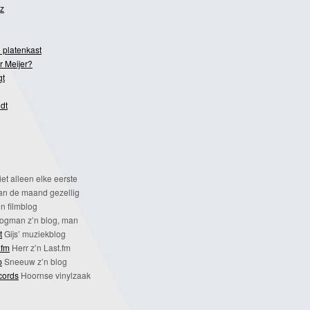
z
 platenkast
r Meijer?
gt
dt
et alleen elke eerste
n de maand gezellig
n filmblog
ogman z’n blog, man
t
Gijs’ muziekblog
.fm
Herr z’n Last.fm
p
Sneeuw z’n blog
cords
Hoornse vinylzaak