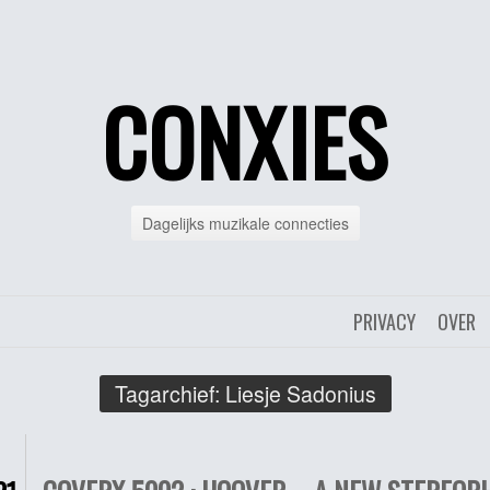
CONXIES
Dagelijks muzikale connecties
PRIVACY
OVER
Tagarchief:
Liesje Sadonius