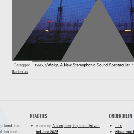
Getagged
1996
,
2Wicky
,
A New Stereophonic Sound Spectacular
,
H
Sadonius
REACTIES
ONDERDELEN
gs komt. Is de
clismo
op
Album, nee, Inspiratielijst van
11 x
f dan snel je
het Jaar 2025
Album van 