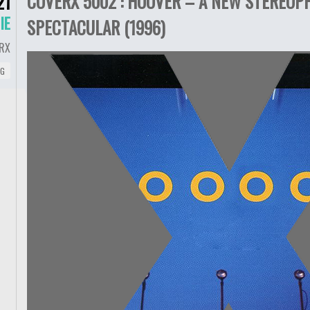
COVERX 5002 : HOOVER – A NEW STEREOP
21
IE
SPECTACULAR (1996)
RX
NG