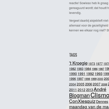
reactie! Sowieso heb ik graag 
gereaguurd wordt; dat houdt h
levendig.
Vergeet daarbij alsjeblieft niet 
allemaal voor de gezelligheid
kennen we elkaar nog niet? Ste
TAGS
't Kroegie
1973
1977
197
1984
19
1982
1983
1986
1987
1992
1993
1990
1991
199
200
1996
1997
1998
1999
2000
2005
2007
2006
2004
2008
André
2011
2012
2013
Clism
Blogman
ConXiesquiz
Dennes
maandag van de ma